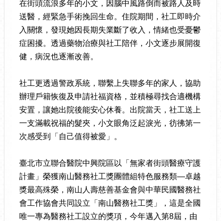
在街頭流浪多年的小文，因腦中風路倒而被路人及時
送醫，經緊急手術挽回生命。住院期間，社工即時介
入關懷，發現她因長期失業斷了收入，情緒也受憂鬱
症困擾。透過藥物治療與社工陪伴，小文逐步展開復
健，病況也逐漸改善。
社工更透過警政系統，聯繫上失聯多年的家人，協助
辦理戶籍恢復及申請社福資格，並積極尋找合適機構
安置，讓她出院後能安心休養。出院當天，社工送上
一支滿載祝福的髮夾，小文眼角泛起淚光，彷彿第一
次感受到「自己值得被愛」。
臺北市立聯合醫院中興院區以「無家者街頭醫療守護
計畫」榮獲南山醫務社工獎團體組特色服務類—卓越
獎最高殊榮，南山人壽慈善基金會與中華民國醫務社
會工作協會共同設立「南山醫務社工獎」，這是全國
唯一專為醫務社工設立的獎項，今年邁入第8屆，由