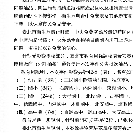
問題油品，衛生局會持續追蹤相關產品回收及後續處理情
時前預防性下架部份，衛生局與台中食安處及其他縣市衛
下架，以保障市民食品安全。
臺北市衛生局嚴正呼籲，中央食藥署應於最短時間內釐
向中聯油脂求償；中央亦應全面檢驗目前國內所有上游油
問題，恢復民眾對食安的信心。
針對受影響學校部分，臺北市教育局強調校園食安零容忍
團膳廠商（外訂桶餐）通報使用本次事件公告批次油品，
教育局說明，本次事件影響共計42校（園），名單如
（一）幼兒園（3園）：三民國小附設幼兒園、私立喬幼
（二）國小（8校）：石牌國小、內湖國小、東湖國小、
（三）國中（24校）：天母國中、北投國中、古亭國中
中、信義國中、內湖國中、木柵國中、北安國中、北政國
（四）高中職（7校）：百齡高中、麗山高中、大安高工
教育局進一步說明，針對前開初步掌握42校，已要求學
臺北市衛生局說明，本案致癌物苯駢芘屬多環芳香烴（