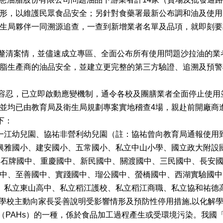
形，以維護民眾食品安全；另針對食藥署最新公布調和油及使用受
生局夥伴一同溯源追查，一查到新增業者名單及品項，就即刻要
清案情，並儘速成立專區、全面公布所有使用問題沙拉油的業
脂生產商的油品安全，並建立更完整的第三方驗證、追溯及預警
，已立即啟動應變機制，通令各校及團膳業者全面停止使用並封
並均已由教育局及衛生局規劃專案實地稽查4場，親赴前開廠商
下：
一江幼兒園、協祐非營利幼兒園（註：協祐曾向教育局通報使用
興雅國小、建安國小、五常國小、私立中山小學、國立政大附設
、石牌國中、重慶國中、新民國中、關渡國中、三民國中、長安
中、至善國中、實踐國中、瑠公國中、螢橋國中、西湖實驗國中
、私立東山高中、私立稻江護校、私立稻江商職、私立協和祐德
校主動向家長妥善說明受影響情形及預防性停用措施,以化解
PAHs）的一種，係於食品加工過程產生或受環境污染。我國