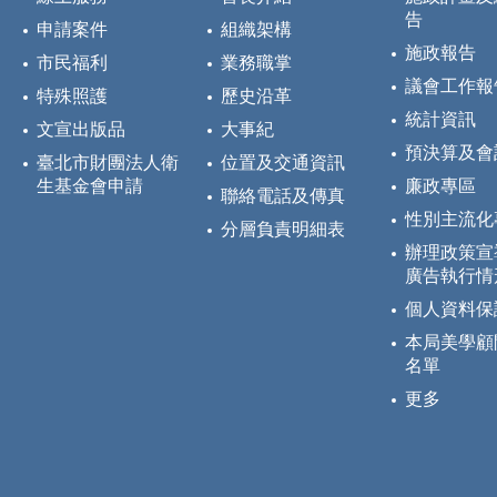
告
申請案件
組織架構
施政報告
市民福利
業務職掌
議會工作報
特殊照護
歷史沿革
統計資訊
文宣出版品
大事紀
預決算及會
臺北市財團法人衛
位置及交通資訊
生基金會申請
廉政專區
聯絡電話及傳真
性別主流化
分層負責明細表
辦理政策宣
廣告執行情
個人資料保
本局美學顧
名單
更多