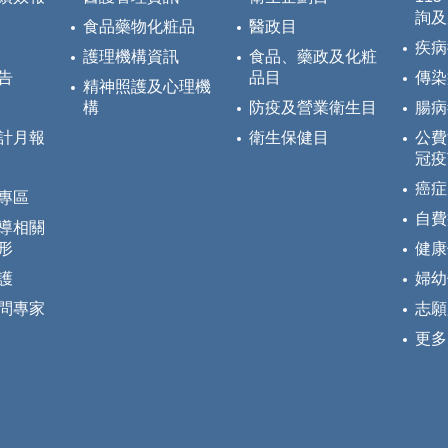
詢及
食品藥物化粧品
醫政目
疾病
護理機構資訊
食品、藥政及化粧
告
品目
傳染
精神照護及心理機
構
防疫及營業衛生目
腸病
計月報
衛生保健目
公費
冠疫
癌症
專區
自費
導相關
形
健康
護
婦幼
問專家
志願
更多