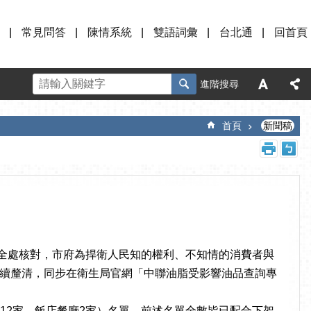
常見問答
陳情系統
雙語詞彙
台北通
回首頁
進階搜尋
首頁
新聞稿
全處核對，市府為捍衛人民知的權利、不知情的消費者與
續釐清，同步在衛生局官網「中聯油脂受影響油品查詢專
12家、飯店餐廳2家）名單，前述名單全數皆已配合下架