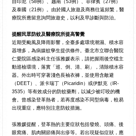
自印尼（58例）、越南（53例）、菲律賓（27例）
及泰國（21例）。由於國人旅遊及商務往返頻繁，醫
療院所應留意詢問旅遊史，以利及早診斷與防治。
提醒民眾防蚊及醫療院所提高警覺
近期受颱風及降雨影響，全臺多處環境潮濕、積水容
器增多，為病媒蚊孳生提供條件。臺北市立聯合醫院
仁愛院區感染科主任張雅媛表示，請把握雨後空檔主
動巡檢環境，落實「巡、倒、清、刷」，清除積水容
器。外出時可穿著淺色長袖衣褲，並使用含敵避
（DEET）、派卡瑞丁（Picaridin）或伊默克（IR-
3535）等有效成分的防蚊藥劑，以減少被叮咬的機
會。曾感染登革熱者，若再度感染不同型病毒，較易
出現重症，應特別注意防蚊措施。
張雅媛提醒，登革熱的主要症狀包括發燒、頭痛、後
眼窩痛、肌肉關節痛與出疹等。若出現疑似症狀，應