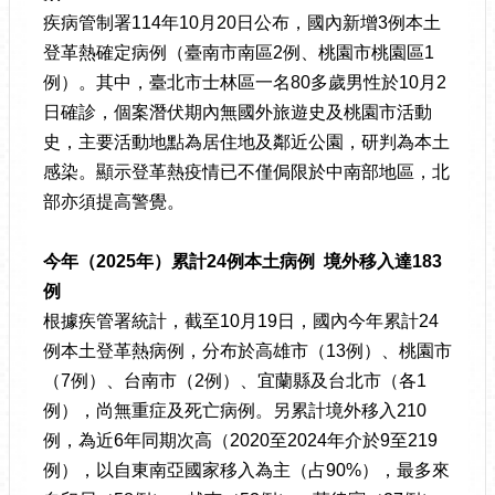
疾病管制署114年10月20日公布，國內新增3例本土
登革熱確定病例（臺南市南區2例、桃園市桃園區1
例）。其中，臺北市士林區一名80多歲男性於10月2
日確診，個案潛伏期內無國外旅遊史及桃園市活動
史，主要活動地點為居住地及鄰近公園，研判為本土
感染。顯示登革熱疫情已不僅侷限於中南部地區，北
部亦須提高警覺。
今年（
2025
年）累計
24
例本土病例
境外移入達
183
例
根據疾管署統計，截至10月19日，國內今年累計24
例本土登革熱病例，分布於高雄市（13例）、桃園市
（7例）、台南市（2例）、宜蘭縣及台北市（各1
例），尚無重症及死亡病例。另累計境外移入210
例，為近6年同期次高（2020至2024年介於9至219
例），以自東南亞國家移入為主（占90%），最多來