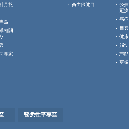
計月報
衛生保健目
公費
冠疫
癌症
專區
自費
導相關
形
健康
護
婦幼
問專家
志願
更多
區
醫懲性平專區