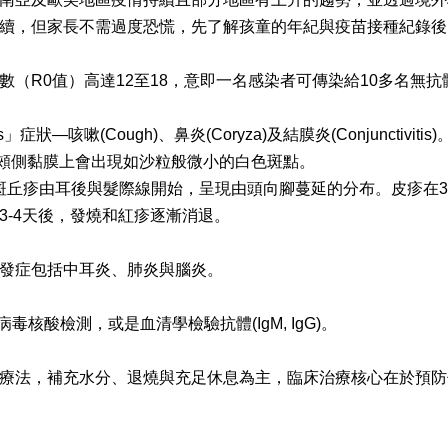
續，但家長不需過度恐慌，先了解孩童的年紀與疫苗接種紀錄後
（R0值）高達12至18，意即一名感染者可傳染給10多名無
嗽(Cough)、鼻炎(Coryza)及結膜炎(Conjunctivitis)
臼齒對面內頰側黏膜上會出現如沙粒般微小的白色斑點。
的斑丘疹由耳後與髮際線開始，呈現由頭向腳蔓延的分布。皮疹在3
-4天後，發燒和紅疹逐漸消退。
併發症包括中耳炎、肺炎與腦炎。
核酸檢測，或是血清學檢驗抗體(IgM, IgG)。
療法，補充水分、退燒與充足休息為主，臨床治療核心在於預防