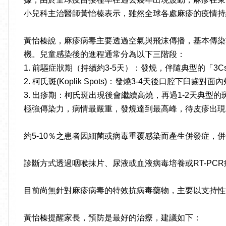
小兒科主治醫師黃怡榛表示，雖然全球各處麻疹的疫情持
黃怡榛說，麻疹病毒主要透過空氣與飛沫傳播，基本傳染數
機。兒童感染後的進程通常分為以下三階段：
1. 前驅症狀期（持續約3-5天）：發燒，伴隨典型的「3Cs」症狀—咳
2. 柯氏斑(Koplik Spots)：發燒3-4天後口腔下
3. 出疹期：柯氏斑出現後會繼續高燒，再過1-2天典型
極強傳染力，病情最嚴重，發燒達到最高峰，待皮疹出現3
約5-10％之患者因細菌或病毒重覆感染而產生併發症，
診斷方式透過咽喉抹片、尿液或血液病毒培養或RT-PCR病毒
目前尚無針對麻疹病毒的特效抗病毒藥物，主要以支持性
黃怡榛提醒家長，預防是最好的治療，建議如下：