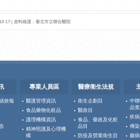
0:17
資料維護：臺北市立聯合醫院
訊
專業人員區
醫療衛生法規
績效報
醫護管理資訊
衛生企劃目
中聯
品查
食品藥物化粧品
醫政目
疾病
護理機構資訊
食品、藥政及化粧
告
品目
傳染
精神照護及心理機
構
防疫及營業衛生目
腸病