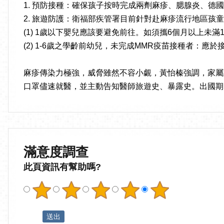
1. 預防接種：確保孩子按時完成兩劑麻疹、腮腺炎、德國
2. 旅遊防護：衛福部疾管署目前針對赴麻疹流行地區孩
(1) 1歲以下嬰兒應該要避免前往。如須攜6個月以上
(2) 1-6歲之學齡前幼兒，未完成MMR疫苗接種者：應
麻疹傳染力極強，威脅雖然不容小覷，黃怡榛強調，家屬
口罩儘速就醫，並主動告知醫師旅遊史、暴露史。出國期
滿意度調查
此頁資訊有幫助嗎?