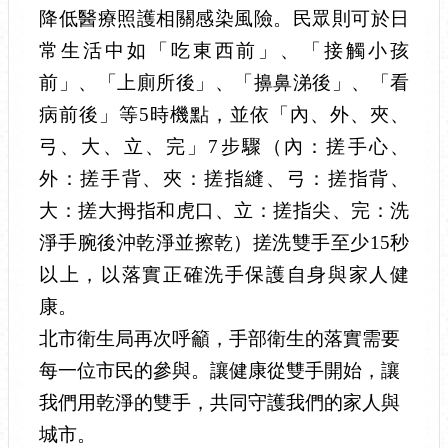
降低醫療照護相關感染風險。民眾則可於日
常生活中如「吃東西前」、「接觸小孩
前」、「上廁所後」、「擤鼻涕後」、「看
病前後」等
5
時機點，並依「內、外、夾、
弓、大、立、完」
7
步驟（內：搓手心、
外：搓手背、夾：搓指縫、弓：搓指背、
大：搓大拇指和虎口、立：搓指尖、完：洗
淨手腕後沖乾淨並擦乾）搓洗雙手至少
15
秒
以上，以落實正確洗手保護自身與家人健
康。
北市衛生局再次呼籲，手部衛生的落實需要
每一位市民的參與。讓健康從雙手開始，讓
我們用乾淨的雙手，共同守護我們的家人與
城市。