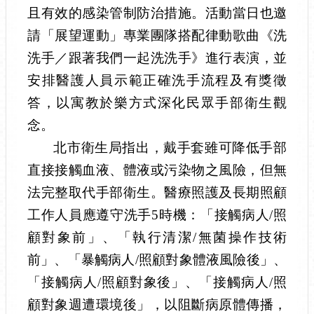
且有效的感染管制防治措施。活動當日也邀
請「展望運動」專業團隊搭配律動歌曲《洗
洗手／跟著我們一起洗洗手》進行表演，並
安排醫護人員示範正確洗手流程及有獎徵
答，以寓教於樂方式深化民眾手部衛生觀
念。
北市衛生局指出，戴手套雖可降低手部
直接接觸血液、體液或污染物之風險，但無
法完整取代手部衛生。醫療照護及長期照顧
工作人員應遵守洗手
5
時機：「接觸病人
/
照
顧對象前」、「執行清潔
/
無菌操作技術
前」、「暴觸病人
/
照顧對象體液風險後」、
「接觸病人
/
照顧對象後」、「接觸病人
/
照
顧對象週遭環境後」，以阻斷病原體傳播，