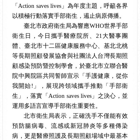
「
Action saves lives
」為年度主題，呼籲各界
以積極行動落實手部衛生，遏止病原傳播。
臺北市政府衛生局為響應
WHO
世界手部
衛生日，今日攜手醫療院所、
21
大醫事團
體、臺北市十二區健康服務中心、基北北桃
等長期照顧發展協會與社團法人台灣長期照
顧感染預防暨控制學會，於臺北市立聯合醫
院中興院區共同誓師宣示「手護健康，從你
我開始
!
」，展現跨領域攜手推動「手部衛
生」，落實「
Action saves lives
」之決心，並
運用多語言宣導手部衛生重要性。
北市衛生局表示，正確洗手不僅能有效
預防腸病毒、流感或新冠肺炎等多種傳染
病，更是醫療照護及長期照顧場域中最基本