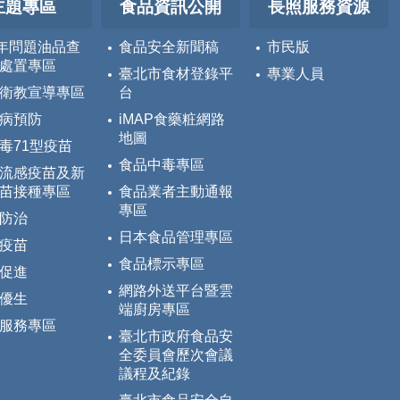
主題專區
食品資訊公開
長照服務資源
5年問題油品查
食品安全新聞稿
市民版
處置專區
臺北市食材登錄平
專業人員
衛教宣導專區
台
病預防
iMAP食藥粧網路
地圖
毒71型疫苗
食品中毒專區
流感疫苗及新
苗接種專區
食品業者主動通報
專區
防治
日本食品管理專區
疫苗
食品標示專區
促進
網路外送平台暨雲
優生
端廚房專區
服務專區
臺北市政府食品安
全委員會歷次會議
議程及紀錄