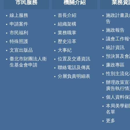
市民服務
機關介紹
業務資
線上服務
首長介紹
施政計畫及
告
申請案件
組織架構
施政報告
市民福利
業務職掌
議會工作報
特殊照護
歷史沿革
統計資訊
文宣出版品
大事紀
預決算及會
臺北市財團法人衛
位置及交通資訊
生基金會申請
廉政專區
聯絡電話及傳真
性別主流化
分層負責明細表
辦理政策宣
廣告執行情
個人資料保
本局美學顧
名單
更多