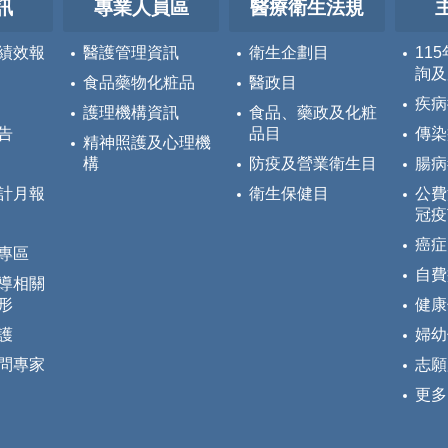
訊
專業人員區
醫療衛生法規
績效報
醫護管理資訊
衛生企劃目
11
詢及
食品藥物化粧品
醫政目
疾病
護理機構資訊
食品、藥政及化粧
告
品目
傳染
精神照護及心理機
構
防疫及營業衛生目
腸病
計月報
衛生保健目
公費
冠疫
癌症
專區
自費
導相關
形
健康
護
婦幼
問專家
志願
更多