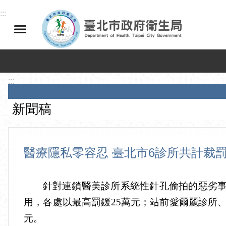
跳到主要內容區塊
:::
:::
新聞稿
醫療隱私零容忍 臺北市6診所共計裁罰
針對連鎖醫美診所系統性針孔偷拍的惡劣
用，各處以最高罰鍰25萬元；站前愛爾麗診所、
元。