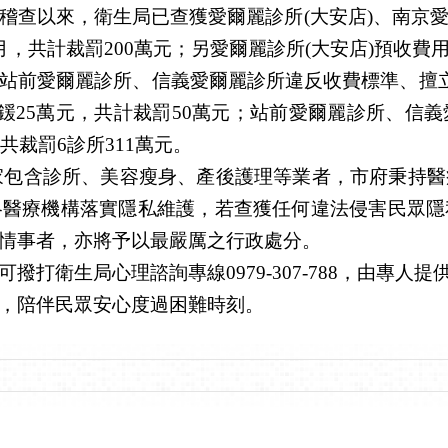
稽查以來，衛生局已查獲愛爾麗診所(大安店)、南京
，共計裁罰200萬元；另愛爾麗診所(大安店)預收費用
站前愛爾麗診所、信義愛爾麗診所違反收費標準、擅立
罰鍰25萬元，共計裁罰50萬元；站前愛爾麗診所、信
共裁罰6診所311萬元。
55家包含診所、美容瘦身、產後護理等業者，市府秉持
各醫療機構落實隱私維護，若查獲任何違法侵害民眾隱
情事者，亦將予以最嚴厲之行政處分。
打衛生局心理諮詢專線0979-307-788，由專
，陪伴民眾安心度過困難時刻。