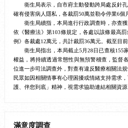
衛生局表示，自市府主動發動跨局處反針孔
確有侵害病人隱私，各裁罰50萬並勒令停業6個月
衛生局續指，本局進行行政調查時，亦查獲
依《醫療法》第103條規定，各處以該條最高
例》各裁處12萬元，共計裁罰36萬元。截至目前
衛生局指出，本局截止5月28日已查核1
權益，將持續透過常態性與無預警稽查，監督
位進一步司法調查外，對查有違反醫療相關法規
民眾如因相關情事有心理困擾或情緒支持需求，可撥
護、伴您到底」精神，視需求協助連結相關資源
滿意度調查