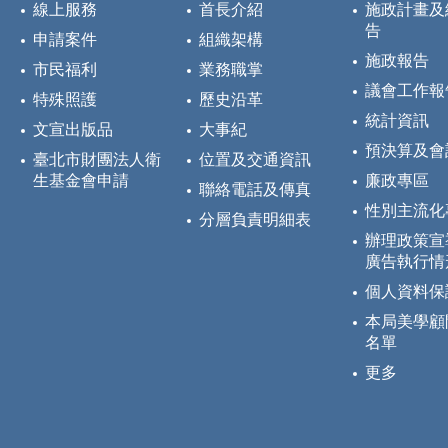
線上服務
首長介紹
施政計畫及
告
申請案件
組織架構
施政報告
市民福利
業務職掌
議會工作報
特殊照護
歷史沿革
統計資訊
文宣出版品
大事紀
預決算及會
臺北市財團法人衛
位置及交通資訊
生基金會申請
廉政專區
聯絡電話及傳真
性別主流化
分層負責明細表
辦理政策宣
廣告執行情
個人資料保
本局美學顧
名單
更多