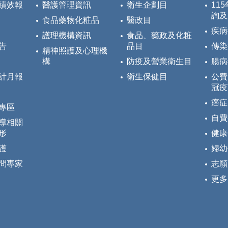
績效報
醫護管理資訊
衛生企劃目
11
詢及
食品藥物化粧品
醫政目
疾病
護理機構資訊
食品、藥政及化粧
告
品目
傳染
精神照護及心理機
構
防疫及營業衛生目
腸病
計月報
衛生保健目
公費
冠疫
癌症
專區
自費
導相關
形
健康
護
婦幼
問專家
志願
更多