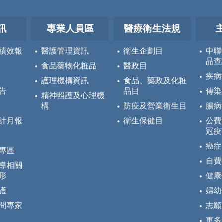
訊
專業人員區
醫療衛生法規
績效報
醫護管理資訊
衛生企劃目
中聯
品查
食品藥物化粧品
醫政目
疾病
護理機構資訊
食品、藥政及化粧
告
品目
傳染
精神照護及心理機
構
防疫及營業衛生目
腸病
計月報
衛生保健目
公費
冠疫
癌症
專區
自費
導相關
形
健康
護
婦幼
問專家
志願
更多