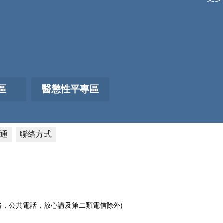
區
醫懲性平專區
通
聯絡方式
電話服務，公共電話，放心講及第二類電信除外)