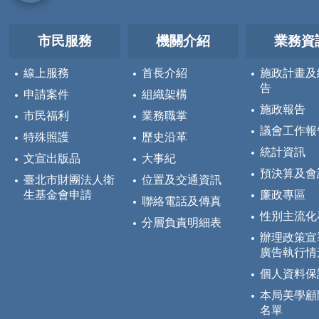
市民服務
機關介紹
業務資
線上服務
首長介紹
施政計畫及
告
申請案件
組織架構
施政報告
市民福利
業務職掌
議會工作報
特殊照護
歷史沿革
統計資訊
文宣出版品
大事紀
預決算及會
臺北市財團法人衛
位置及交通資訊
生基金會申請
廉政專區
聯絡電話及傳真
性別主流化
分層負責明細表
辦理政策宣
廣告執行情
個人資料保
本局美學顧
名單