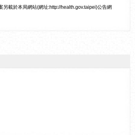
址:http://health.gov.taipei)公告網