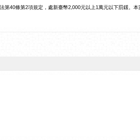
2項規定，處新臺幣2,000元以上1萬元以下罰鍰。本案另載於本局網站(網