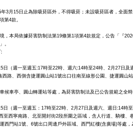
至115年3月15日止為除吸菸區外，不得吸菸；未設吸菸區者，全面
項第4款。
本局依據菸害防制法第19條第1項第4款規定，公告「『2026台北
」。
:
5日（週一至週五:17時至22時、週六:14時至24時、2月27日及週
族西路、西側含捷運圓山站1號出口往南至線形公園、捷運圓山
車候車亭、圓山轉運站等處，為菸害防制法及已公告規範之全時
15日（週一至週五：17時至22時、2月27日及週六、週日:14時至
、西至西寧南路、北至開封街2段所圍之區域，含人行道、騎樓、
運西門站1號、6號出口周邊戶外區域、西門紅樓(含廣場)等處