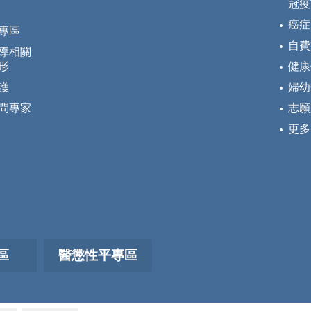
冠疫
癌症
專區
自費
導相關
形
健康
護
婦幼
問專家
志願
更多
區
醫懲性平專區