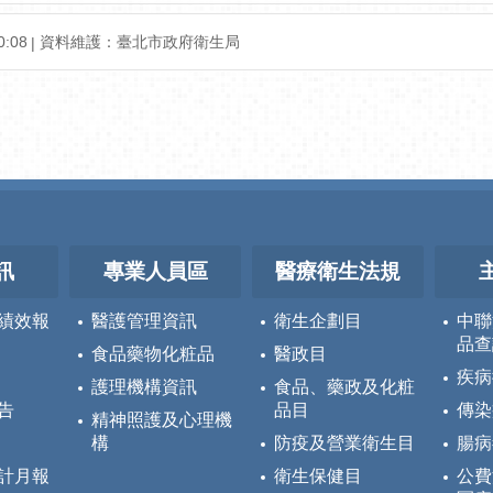
:08
資料維護：臺北市政府衛生局
訊
專業人員區
醫療衛生法規
績效報
醫護管理資訊
衛生企劃目
中聯
品查
食品藥物化粧品
醫政目
疾病
護理機構資訊
食品、藥政及化粧
告
品目
傳染
精神照護及心理機
構
防疫及營業衛生目
腸病
計月報
衛生保健目
公費