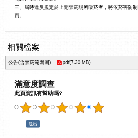
三、屆時違反規定於上開禁菸場所吸菸者，將依菸害防制法第40條第
頁。
相關檔案
公告(含禁菸範圍圖)
pdf(7.30 MB)
滿意度調查
此頁資訊有幫助嗎?