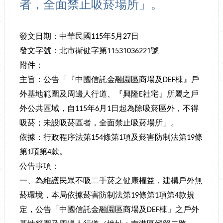
者，全面禁止吸菸場所」。
發文日期：中華民國
年
月
日
115
5
27
發文字號：北市衛健字第
號
11531036221
附件：
主旨：公告「『中國信託金融園區商場及
棟』戶
DEF
外基地範圍及周邊人行道、『興隆
社宅』所屬之戶
E
外公共區域，自
年
月
日起為除吸菸區外，不得
115
6
1
吸菸；未設吸菸區者，全面禁止吸菸場所」。
依據：行政程序法第
條第
項及菸害防制法第
條
154
1
19
第
項第
款。
1
4
公告事項：
一、為維護民眾不吸二手菸之健康權益，建構戶外無
菸環境，本局依據菸害防制法第
條第
項第
款規
19
1
4
定，公告「中國信託金融園區商場及
棟」之戶外
DEF