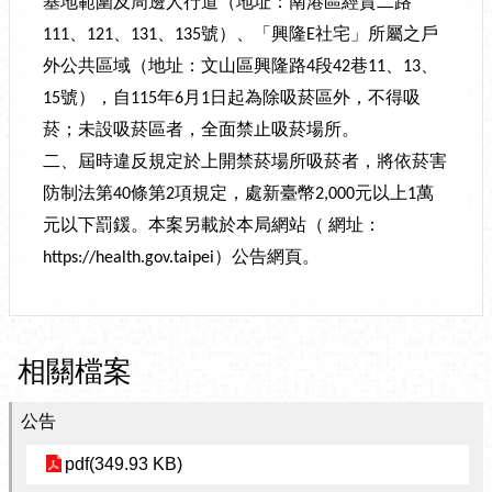
基地範圍及周邊人行道（地址：南港區經貿二路
、
、
、
號）、「興隆
社宅」所屬之戶
111
121
131
135
E
外公共區域（地址：文山區興隆路
段
巷
、
、
4
42
11
13
號），自
年
月
日起為除吸菸區外，不得吸
15
115
6
1
菸；未設吸菸區者，全面禁止吸菸場所。
二、屆時違反規定於上開禁菸場所吸菸者，將依菸害
防制法第
條第
項規定，處新臺幣
元以上
萬
40
2
2,000
1
元以下罰鍰。本案另載於本局網站（
網址：
）公告網頁。
https://health.gov.taipei
相關檔案
公告
pdf(349.93 KB)