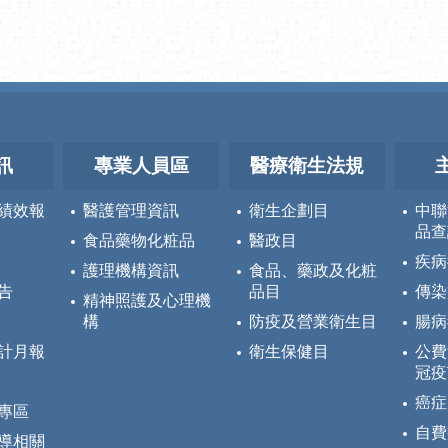
訊
專業人員區
醫療衛生法規
績效報
醫護管理資訊
衛生企劃目
中聯
品查
食品藥物化粧品
醫政目
疾病
護理機構資訊
食品、藥政及化粧
告
品目
傳染
精神照護及心理機
構
防疫及營業衛生目
腸病
計月報
衛生保健目
公費
冠疫
癌症
專區
自費
導相關