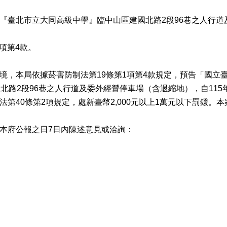
臺北市立大同高級中學』臨中山區建國北路2段96巷之人行道及
項第4款。
境，本局依據菸害防制法第19條第1項第4款規定，預告「國立
北路2段96巷之人行道及委外經營停車場（含退縮地），自115
第2項規定，處新臺幣2,000元以上1萬元以下罰鍰。本案另載於本局網站
本府公報之日7日內陳述意見或洽詢：