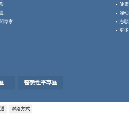
形
健康
護
婦幼
問專家
志願
更多
區
醫懲性平專區
通
聯絡方式