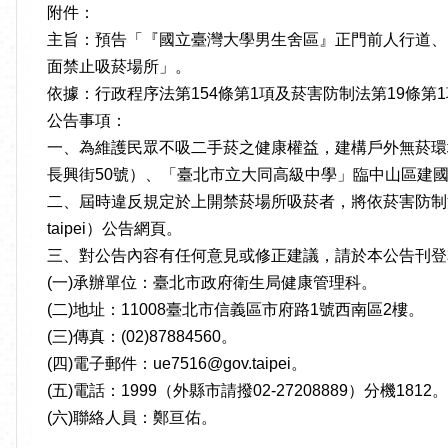
附件：
主旨：預告「『國立臺灣大學男生舍區』正門前人行道、『
面禁止吸菸場所」。
依據：行政程序法第154條第1項及菸害防制法第19條第1
公告事項：
一、為維護民眾不吸二手菸之健康權益，建構戶外無菸環
長興街50號）、「臺北市立大同高級中學」臨中山區建國
二、屆時違反規定於上開禁菸場所吸菸者，將依菸害防制法第40條
taipei）公告網頁。
三、對公告內容有任何意見或修正建議，請於本公告刊登
(一)承辦單位：臺北市政府衛生局健康管理科。
(二)地址：11008臺北市信義區市府路1號西南區2樓。
(三)傳真：(02)87884560。
(四)電子郵件：ue7516@gov.taipei。
(五)電話：1999（外縣市請撥02-27208889）分機1812。
(六)聯絡人員：鄭亘佑。