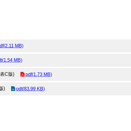
df(2.11 MB)
dt(1.54 MB)
表C版)
pdf(1.73 MB)
版)
odt(83.99 KB)