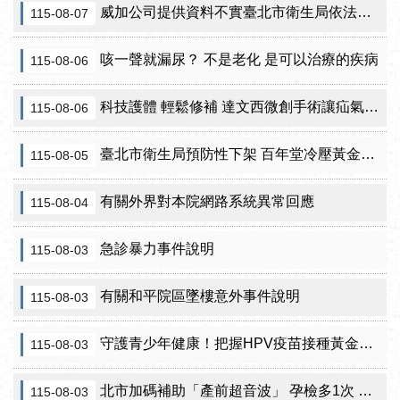
威加公司提供資料不實臺北市衛生局依法重罰300萬元 續查苦茶油及原料下游
115-08-07
咳一聲就漏尿？ 不是老化 是可以治療的疾病
115-08-06
科技護體 輕鬆修補 達文西微創手術讓疝氣治療更精準
115-08-06
臺北市衛生局預防性下架 百年堂冷壓黃金苦茶油產品
115-08-05
有關外界對本院網路系統異常回應
115-08-04
急診暴力事件說明
115-08-03
有關和平院區墜樓意外事件說明
115-08-03
守護青少年健康！把握HPV疫苗接種黃金期 臺北市提供校園設站及98家合約院所接種服務
115-08-03
北市加碼補助「產前超音波」 孕檢多1次 準媽咪「超」安心！
115-08-03