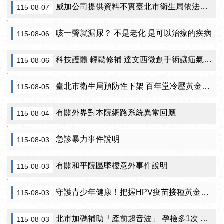
威加公司提供資料不實臺北市衛生局依法重罰300萬元 續查苦茶油及原料下游
115-08-07
咳一聲就漏尿？ 不是老化 是可以治療的疾病
115-08-06
科技護體 輕鬆修補 達文西微創手術讓疝氣治療更精準
115-08-06
臺北市衛生局預防性下架 百年堂冷壓黃金苦茶油產品
115-08-05
有關外界對本院網路系統異常回應
115-08-04
急診暴力事件說明
115-08-03
有關和平院區墜樓意外事件說明
115-08-03
守護青少年健康！把握HPV疫苗接種黃金期 臺北市提供校園設站及98家合約院所接種服務
115-08-03
北市加碼補助「產前超音波」 孕檢多1次 準媽咪「超」安心！
115-08-03