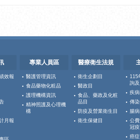
訊
專業人員區
醫療衛生法規
績效報
醫護管理資訊
衛生企劃目
11
詢及
食品藥物化粧品
醫政目
疾病
護理機構資訊
食品、藥政及化粧
告
品目
傳染
精神照護及心理機
構
防疫及營業衛生目
腸病
計月報
衛生保健目
公費
冠疫
癌症
專區