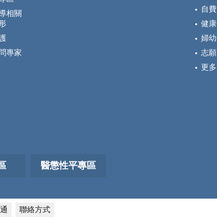
自費
導相關
形
健康
護
婦幼
問專家
志願
更多
區
醫懲性平專區
通
聯絡方式