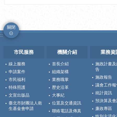
關閉
:::
市民服務
機關介紹
業務資
線上服務
首長介紹
施政計畫及
告
申請案件
組織架構
施政報告
市民福利
業務職掌
議會工作報
特殊照護
歷史沿革
統計資訊
文宣出版品
大事紀
預決算及會
臺北市財團法人衛
位置及交通資訊
生基金會申請
廉政專區
聯絡電話及傳真
性別主流化