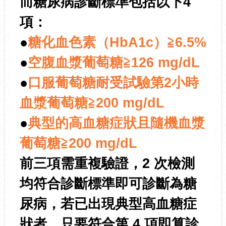
而糖尿病診斷標準包括以下4
項：
●
糖化血色素（HbA1c）≧6.5%
●
空腹血漿葡萄糖≧126 mg/dL
●
口服葡萄糖耐受試驗第2小時
血漿葡萄糖≧200 mg/dL
●
典型的高血糖症狀且隨機血漿
葡萄糖≧200 mg/dL
前三項需重複驗證，2 次檢測
均符合診斷標準即可診斷為糖
尿病，若已出現典型高血糖症
狀者，只要符合第 4 項即算診