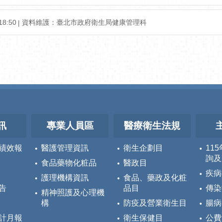
18:50
資料維護：
臺北市政府衛生局健康管理科
訊
專業人員區
醫療衛生法規
績效報
醫護管理資訊
衛生企劃目
11
詢及
食品藥物化粧品
醫政目
疾病
護理機構資訊
食品、藥政及化粧
告
品目
傳染
精神照護及心理機
構
防疫及營業衛生目
腸病
計月報
衛生保健目
公費