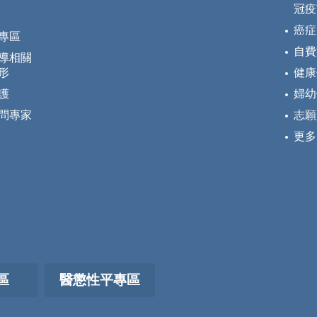
冠疫
癌症
專區
自費
導相關
形
健康
護
婦幼
問專家
志願
更多
區
醫懲性平專區