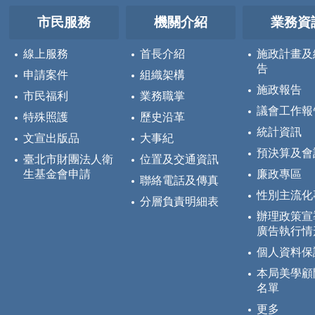
市民服務
機關介紹
業務資
線上服務
首長介紹
施政計畫及
告
申請案件
組織架構
施政報告
市民福利
業務職掌
議會工作報
特殊照護
歷史沿革
統計資訊
文宣出版品
大事紀
預決算及會
臺北市財團法人衛
位置及交通資訊
生基金會申請
廉政專區
聯絡電話及傳真
性別主流化
分層負責明細表
辦理政策宣
廣告執行情
個人資料保
本局美學顧
名單
更多