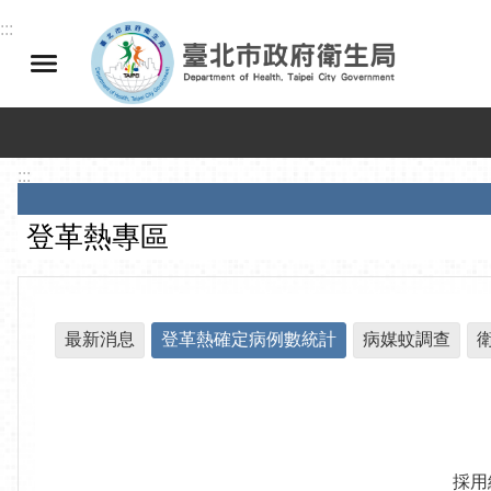
跳到主要內容區塊
:::
:::
登革熱專區
最新消息
登革熱確定病例數統計
病媒蚊調查
採用