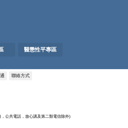
區
醫懲性平專區
通
聯絡方式
電話服務，公共電話，放心講及第二類電信除外)