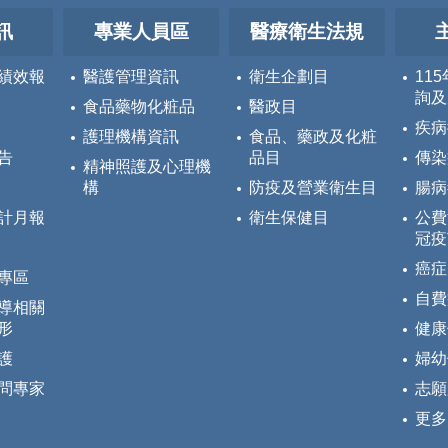
訊
專業人員區
醫療衛生法規
績效報
醫護管理資訊
衛生企劃目
11
詢及
食品藥物化粧品
醫政目
疾病
護理機構資訊
食品、藥政及化粧
告
品目
傳染
精神照護及心理機
構
防疫及營業衛生目
腸病
計月報
衛生保健目
公費
冠疫
癌症
專區
自費
導相關
形
健康
護
婦幼
問專家
志願
更多