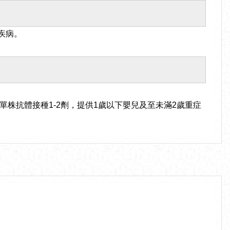
疾病。
單株抗體接種1-2劑，提供1歲以下嬰兒及至未滿2歲重症