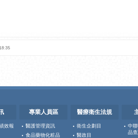
18:35
訊
專業人員區
醫療衛生法規
績效報
醫護管理資訊
衛生企劃目
中聯
品查
食品藥物化粧品
醫政目