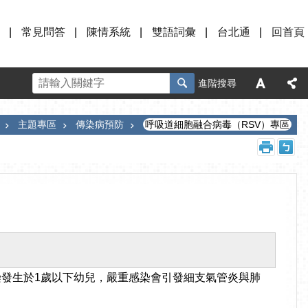
常見問答
陳情系統
雙語詞彙
台北通
回首頁
進階搜尋
主題專區
傳染病預防
呼吸道細胞融合病毒（RSV）專區
染發生於1歲以下幼兒，嚴重感染會引發細支氣管炎與肺