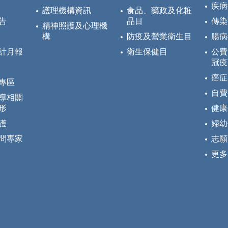
疾病
護理機構資訊
食品、藥政及化粧
告
品目
傳染
精神照護及心理機
構
防疫及營業衛生目
腸病
計月報
衛生保健目
公費
冠疫
癌症
專區
自費
導相關
形
健康
護
婦幼
問專家
志願
更多