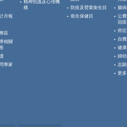
精神照護及心理機
構
防疫及營業衛生目
腸病
計月報
衛生保健目
公費
冠疫
癌症
專區
自費
導相關
形
健康
護
婦幼
問專家
志願
更多