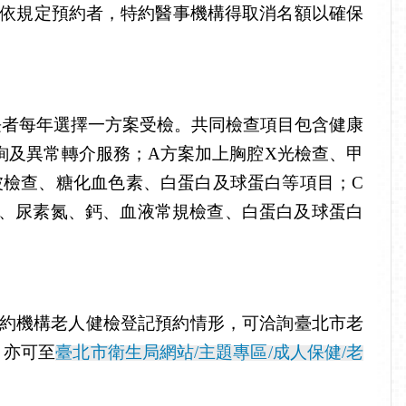
依規定預約者，特約醫事機構得取消名額以確保
長者每年選擇一方案受檢。共同檢查項目包含健康
詢及異常轉介服務；
A
方案加上胸腔
X
光檢查、甲
波檢查、糖化血色素、白蛋白及球蛋白等項目；
C
、尿素氮、鈣、血液常規檢查、白蛋白及球蛋白
約機構老人健檢登記預約情形，可洽詢臺北市老
，亦可至
臺北市衛生局網站
/
主題專區
/
成人保健
/
老