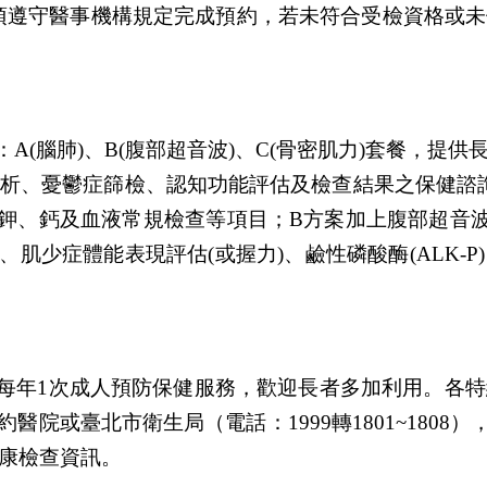
須遵守醫事機構規定完成預約，若未符合受檢資格或未
：
A(
腦肺
)
、
B(
腹部超音波
)
、
C(
骨密肌力
)
套餐，提供
析、憂鬱症篩檢、認知功能評估及檢查結果之保健諮
鉀、鈣及血液常規檢查等項目；
B
方案加上腹部超音
、肌少症體能表現評估
(
或握力
)
、鹼性磷酸酶
(ALK-P)
每年
1
次成人預防保健服務，歡迎長者多加利用。各特
約醫院或臺北市衛生局（電話：
1999
轉
1801~1808
）
康檢查資訊。