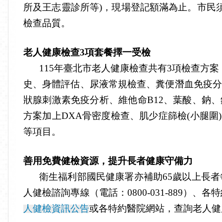
所及王志靈診所等
)
，現場登記額滿為止。市民
檢查品質
。
老人健康檢查
3
項套餐擇一受檢
115
年臺北市老人健康檢查共有
3
項檢查方案
史、身體評估、尿液常規檢查、糞便潛血免疫分
狀腺刺激素免疫分析、維他命
B12
、葉酸、鈉、
方案加上
DXA
骨密度檢查、肌少症篩檢
(
小腿圍
)
等項目
。
善用免費健檢資源，提升長者健康守備力
衛生福利部國民健康署亦補助
65
歲以上長者
人健檢諮詢專線（電話：
0800-031-889
）、各特
人健檢資訊公告
或各特約醫院網站，查詢老人健