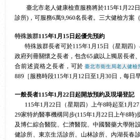
臺北市老人健康檢查服務將於
115
年
1
月
22
診所
)
，可服務
6
萬
9,960
名長者。三大健檢方案
特殊族群
115
年
1
月
15
日起優先預約
特殊族群長者可於
115
年
1
月
15
日（星期四）
政府列冊關懷之長者，包含
65
歲以上獨居長者
合前述資格之長者，
可於
臺北市衛生局老人健檢
889
［
服務時段
115
年
1
月
12
日至
1
月
30
日，每日
一般長者
115
年
1
月
22
日起開放預約及現場登記
115
年
1
月
22
日（星期四）上午
8
時起至
1
月
27
29
家特約醫事機構同步
(115
年
1
月
22
日上午
8
時
)
及博仁綜合醫院、仁濟醫院、中國醫藥大學附
健診所、東京生活診所、山林診所、內湖長春