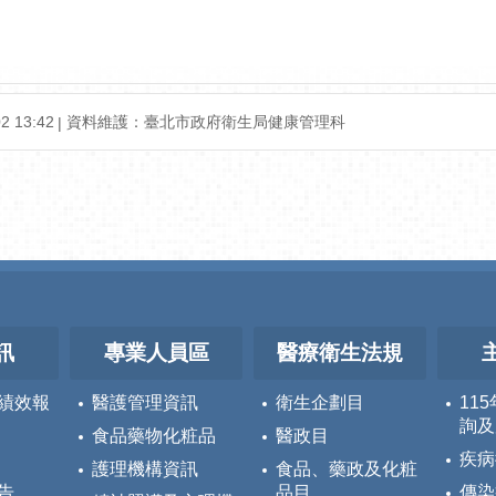
2 13:42
資料維護：
臺北市政府衛生局健康管理科
訊
專業人員區
醫療衛生法規
績效報
醫護管理資訊
衛生企劃目
11
詢及
食品藥物化粧品
醫政目
疾病
護理機構資訊
食品、藥政及化粧
告
品目
傳染