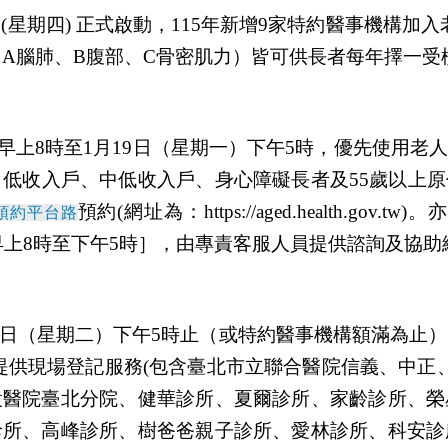
日
(
星期四
)
正式啟動，
115
年新增
9
家特約醫事機構加入
（
A
腦肺、
B
腹部、
C
骨密肌力）皆可供長者每年擇一受
早上
8
時至
1
月
19
日（星期一）下午
5
時，優先使用老
、低收入戶、中低收入戶、身心障礙長者及
55
歲以上原
預約
(
網址為：
https://aged.health.gov.tw)
。亦
預約平台路
早上
8
時至下午
5
時
］，
由專責客服人員提供諮詢及協助
日（星期二）下午
5
時止（或特約醫事機構額滿為止）
提供現場登記服務
(
包含臺北市立聯合醫院信義、中正
設醫院臺北分院、健華診所、夏爾診所、家齡診所、榮
診所、高峰診所、樹爸爸親子診所、愛林診所、科安診