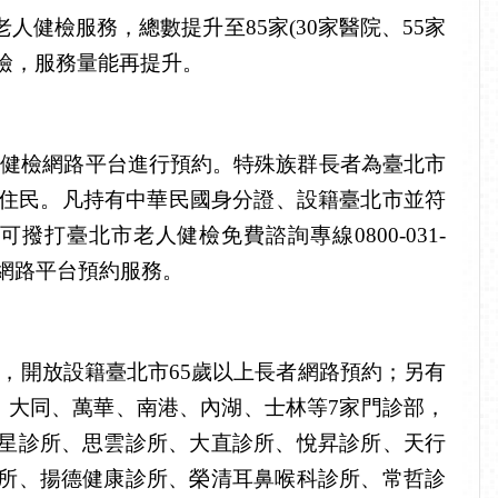
老人健檢服務，總數提升至
85
家
(30
家醫院、
55
家
檢，服務量能再提升。
人健檢網路平台進行預約。特殊族群長者為臺北市
住民。凡持有中華民國身分證、設籍臺北市並符
可撥打臺北市老人健檢免費諮詢專線
0800-031-
網路平台預約服務
。
，開放設籍臺北市
65
歲以上長者網路預約；另有
、大同、萬華、南港、內湖、士林等
7
家門診部，
星診所、思雲診所、大直診所、悅昇診所、天行
所、揚德健康診所、榮清耳鼻喉科診所、常哲診