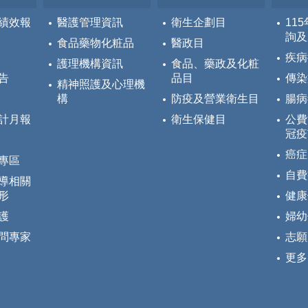
績效報
醫護管理資訊
衛生企劃目
11
詢及
食品藥物化粧品
醫政目
疾病
護理機構資訊
食品、藥政及化粧
告
品目
傳染
精神照護及心理機
構
防疫及營業衛生目
腸病
計月報
衛生保健目
公費
冠疫
癌症
專區
自費
導相關
形
健康
護
婦幼
問專家
志願
更多