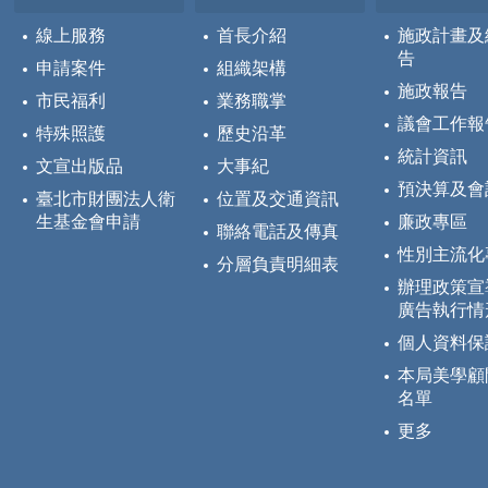
線上服務
首長介紹
施政計畫及
告
申請案件
組織架構
施政報告
市民福利
業務職掌
議會工作報
特殊照護
歷史沿革
統計資訊
文宣出版品
大事紀
預決算及會
臺北市財團法人衛
位置及交通資訊
生基金會申請
廉政專區
聯絡電話及傳真
性別主流化
分層負責明細表
辦理政策宣
廣告執行情
個人資料保
本局美學顧
名單
更多