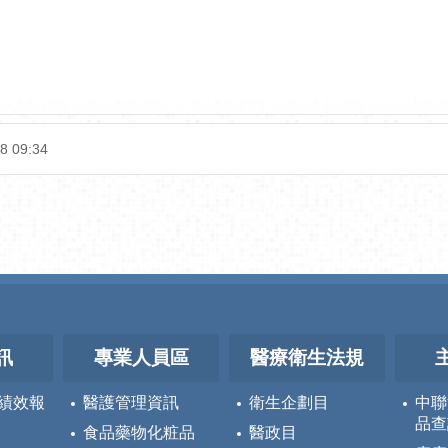
8 09:34
訊
專業人員區
醫療衛生法規
績效報
醫護管理資訊
衛生企劃目
中聯
品查
食品藥物化粧品
醫政目