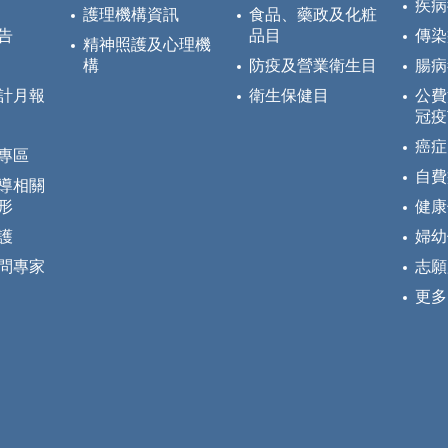
疾病
護理機構資訊
食品、藥政及化粧
告
品目
傳染
精神照護及心理機
構
防疫及營業衛生目
腸病
計月報
衛生保健目
公費
冠疫
癌症
專區
自費
導相關
形
健康
護
婦幼
問專家
志願
更多