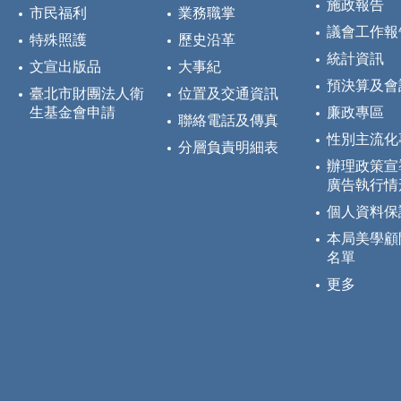
施政報告
市民福利
業務職掌
議會工作報
特殊照護
歷史沿革
統計資訊
文宣出版品
大事紀
預決算及會
臺北市財團法人衛
位置及交通資訊
生基金會申請
廉政專區
聯絡電話及傳真
性別主流化
分層負責明細表
辦理政策宣
廣告執行情
個人資料保
本局美學顧
名單
更多