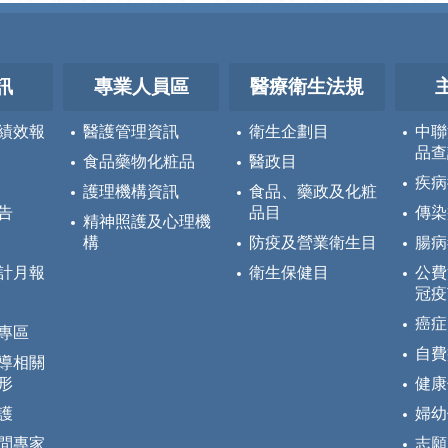
訊
專業人員區
醫療衛生法規
績效報
醫護管理資訊
衛生企劃目
中聯
品查
食品藥物化粧品
醫政目
疾病
護理機構資訊
食品、藥政及化粧
告
品目
傳染
精神照護及心理機
構
防疫及營業衛生目
腸病
計月報
衛生保健目
公費
冠疫
癌症
專區
自費
導相關
形
健康
護
婦幼
問專家
志願