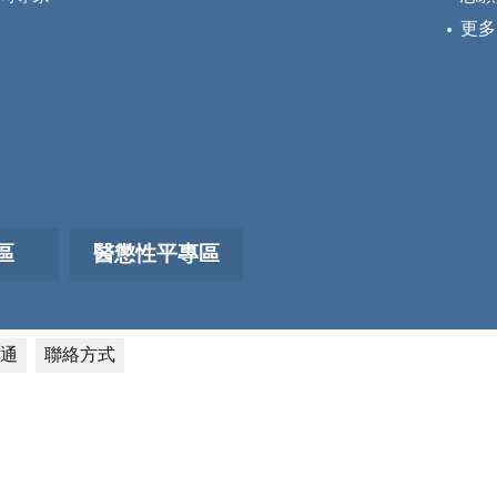
更多
區
醫懲性平專區
通
聯絡方式