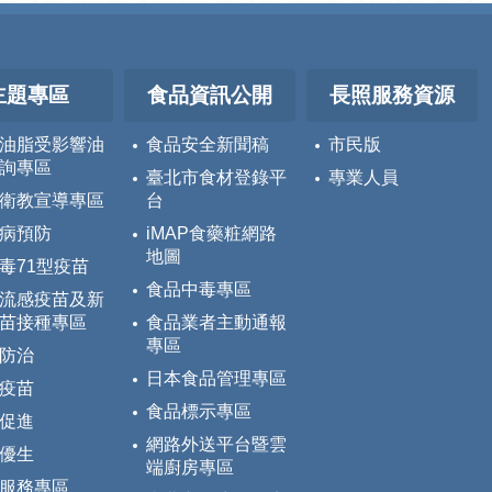
主題專區
食品資訊公開
長照服務資源
油脂受影響油
食品安全新聞稿
市民版
詢專區
臺北市食材登錄平
專業人員
衛教宣導專區
台
病預防
iMAP食藥粧網路
地圖
毒71型疫苗
食品中毒專區
流感疫苗及新
苗接種專區
食品業者主動通報
專區
防治
日本食品管理專區
疫苗
食品標示專區
促進
網路外送平台暨雲
優生
端廚房專區
服務專區