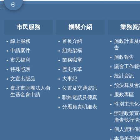
:::
市民服務
機關介紹
業務資
線上服務
首長介紹
施政計畫及
告
申請案件
組織架構
施政報告
市民福利
業務職掌
議會工作報
特殊照護
歷史沿革
統計資訊
文宣出版品
大事紀
預決算及會
臺北市財團法人衛
位置及交通資訊
生基金會申請
廉政專區
聯絡電話及傳真
性別主流化
分層負責明細表
辦理政策宣
廣告執行情
個人資料保
本局美學顧