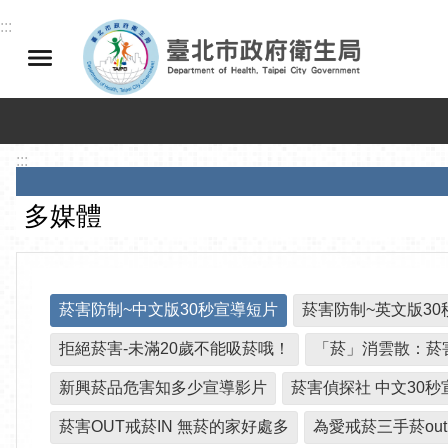
跳到主要內容區塊
:::
:::
多媒體
菸害防制~中文版30秒宣導短片
菸害防制~英文版30
拒絕菸害-未滿20歲不能吸菸哦！
「菸」消雲散：菸
新興菸品危害知多少宣導影片
菸害偵探社 中文30秒
菸害OUT戒菸IN 無菸的家好處多
為愛戒菸三手菸out