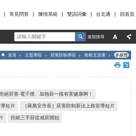
常見問答
陳情系統
雙語詞彙
台北通
回首頁
進階搜尋
首頁
主題專區
菸害防制專區
衛教文宣庫
多媒體
拒絕菸害-電子煙、加熱菸一樣有害健康啊！
宣導短片
［蔣萬安市長］菸害防制新法上路宣導短片
片
拒絕三手菸從戒菸開始