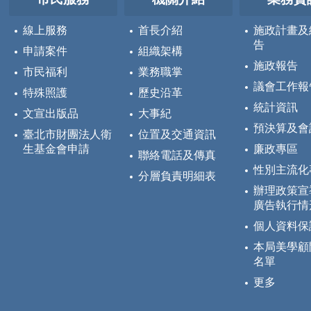
線上服務
首長介紹
施政計畫及
告
申請案件
組織架構
施政報告
市民福利
業務職掌
議會工作報
特殊照護
歷史沿革
統計資訊
文宣出版品
大事紀
預決算及會
臺北市財團法人衛
位置及交通資訊
生基金會申請
廉政專區
聯絡電話及傳真
性別主流化
分層負責明細表
辦理政策宣
廣告執行情
個人資料保
本局美學顧
名單
更多