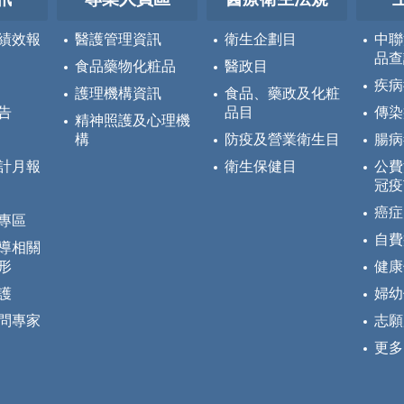
績效報
醫護管理資訊
衛生企劃目
中聯
品查
食品藥物化粧品
醫政目
疾病
護理機構資訊
食品、藥政及化粧
告
品目
傳染
精神照護及心理機
構
防疫及營業衛生目
腸病
計月報
衛生保健目
公費
冠疫
癌症
專區
自費
導相關
形
健康
護
婦幼
問專家
志願
更多