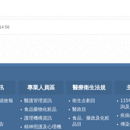
14:56
訊
專業人員區
醫療衛生法規
績效報
醫護管理資訊
衛生企劃目
11
詢及
食品藥物化粧品
醫政目
疾病
護理機構資訊
食品、藥政及化粧
告
品目
傳染
精神照護及心理機