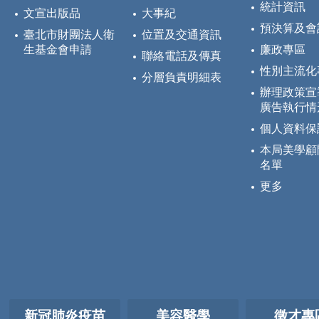
統計資訊
文宣出版品
大事紀
預決算及會
臺北市財團法人衛
位置及交通資訊
生基金會申請
廉政專區
聯絡電話及傳真
性別主流化
分層負責明細表
辦理政策宣
廣告執行情
個人資料保
本局美學顧
名單
更多
新冠肺炎疫苗
美容醫學
徵才專