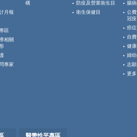
構
防疫及營業衛生目
腸病
計月報
衛生保健目
公費
冠疫
癌症
專區
自費
導相關
形
健康
護
婦幼
問專家
志願
更多
區
醫懲性平專區