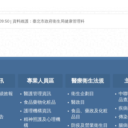
09:50
資料維護：
臺北市政府衛生局健康管理科
訊
專業人員區
醫療衛生法規
績效報
醫護管理資訊
衛生企劃目
中聯
品查
食品藥物化粧品
醫政目
疾病
護理機構資訊
食品、藥政及化粧
告
品目
傳染
精神照護及心理機
構
防疫及營業衛生目
腸病