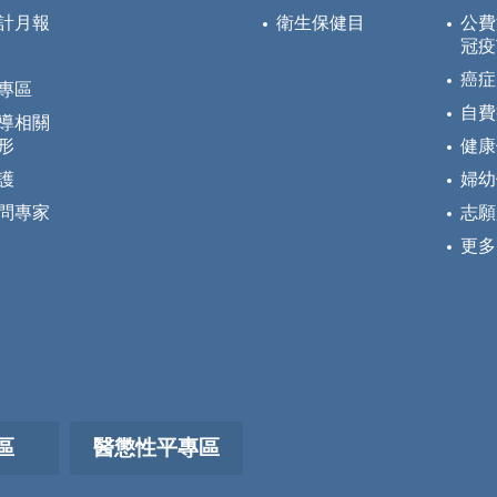
計月報
衛生保健目
公費
冠疫
癌症
專區
自費
導相關
形
健康
護
婦幼
問專家
志願
更多
區
醫懲性平專區