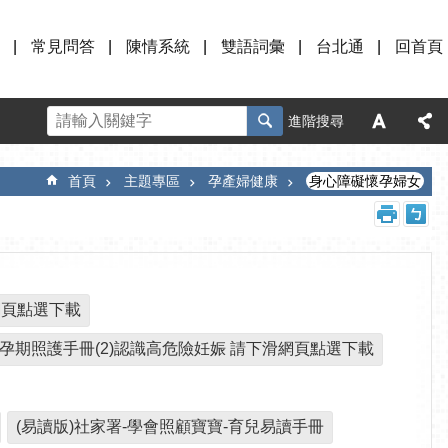
常見問答
陳情系統
雙語詞彙
台北通
回首頁
進階搜尋
首頁
主題專區
孕產婦健康
身心障礙懷孕婦女
網頁點選下載
和孕期照護手冊(2)認識高危險妊娠 請下滑網頁點選下載
(易讀版)社家署-學會照顧寶寶-育兒易讀手冊