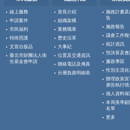
線上服務
首長介紹
施政計畫及
告
申請案件
組織架構
施政報告
市民福利
業務職掌
議會工作報
特殊照護
歷史沿革
統計資訊
文宣出版品
大事紀
預決算及會
臺北市財團法人衛
位置及交通資訊
生基金會申請
廉政專區
聯絡電話及傳真
性別主流化
分層負責明細表
辦理政策宣
廣告執行情
個人資料保
本局美學顧
名單
更多