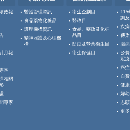
績效報
醫護管理資訊
衛生企劃目
11
詢及
食品藥物化粧品
醫政目
疾病
護理機構資訊
食品、藥政及化粧
告
品目
傳染
精神照護及心理機
構
防疫及營業衛生目
腸病
計月報
衛生保健目
公費
冠疫
癌症
專區
自費
導相關
形
健康
護
婦幼
問專家
志願
更多