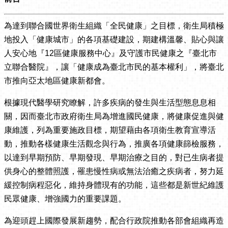
為達到聯合國世界衛生組織「全民健康」之目標，衛生局積極
地投入「健康城市」的各項基礎建設，期建構溫馨、貼心與讓
人安心地『12區健康服務中心』及守護市民健康之『臺北市
立聯合醫院』，讓「健康成為臺北市民的基本權利」，將臺北
市推向亞太地區健康新都會。
根據現代醫學研究瞭解，許多疾病的發生與生活型態息息相
關，因而臺北市政府衛生局為增進國民健康，將健康促進與健
康維護，列為重要施政目標，期望藉由各項衛生教育宣導活
動，推動各樣健康生活觀念與行為，推廣各項健康篩檢服務，
以達到早期預防、早期發現、早期治療之目的，對已生病者提
供身心的整體照護，罹患慢性病或無法治癒之疾病者，努力延
緩控制病程惡化，維持身體現有的功能，這些都是新世紀維護
民眾健康、增強國力的重要課題。
為迎頭趕上國際發展新趨勢，配合行政院推動各部會組織再造