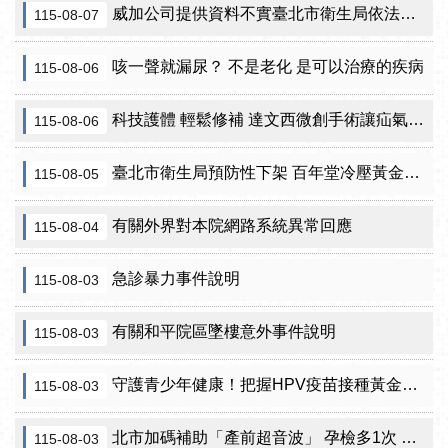
威加公司提供資料不實臺北市衛生局依法重罰300萬元 續查苦茶油及原料下游
115-08-07
咳一聲就漏尿？ 不是老化 是可以治療的疾病
115-08-06
科技護體 輕鬆修補 達文西微創手術讓疝氣治療更精準
115-08-06
臺北市衛生局預防性下架 百年堂冷壓黃金苦茶油產品
115-08-05
有關外界對本院網路系統異常回應
115-08-04
急診暴力事件說明
115-08-03
有關和平院區墜樓意外事件說明
115-08-03
守護青少年健康！把握HPV疫苗接種黃金期 臺北市提供校園設站及98家合約院所接種服務
115-08-03
北市加碼補助「產前超音波」 孕檢多1次 準媽咪「超」安心！
115-08-03