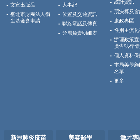
統計資訊
文宣出版品
大事紀
預決算及會
臺北市財團法人衛
位置及交通資訊
生基金會申請
廉政專區
聯絡電話及傳真
性別主流化
分層負責明細表
辦理政策宣
廣告執行情
個人資料保
本局美學顧
名單
更多
新冠肺炎疫苗
美容醫學
徵才專