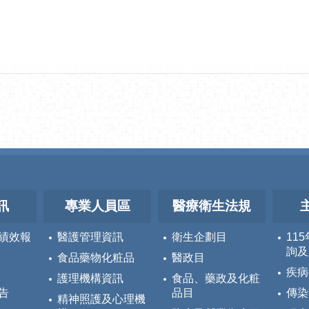
訊
專業人員區
醫療衛生法規
績效報
醫護管理資訊
衛生企劃目
11
詢及
食品藥物化粧品
醫政目
疾病
護理機構資訊
食品、藥政及化粧
告
品目
傳染
精神照護及心理機