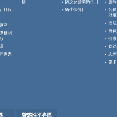
構
防疫及營業衛生目
腸病
計月報
衛生保健目
公費
冠疫
癌症
專區
自費
導相關
形
健康
護
婦幼
問專家
志願
更多
區
醫懲性平專區