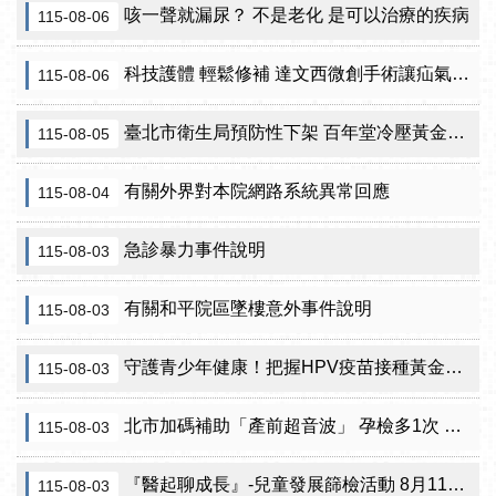
咳一聲就漏尿？ 不是老化 是可以治療的疾病
115-08-06
科技護體 輕鬆修補 達文西微創手術讓疝氣治療更精準
115-08-06
臺北市衛生局預防性下架 百年堂冷壓黃金苦茶油產品
115-08-05
有關外界對本院網路系統異常回應
115-08-04
急診暴力事件說明
115-08-03
有關和平院區墜樓意外事件說明
115-08-03
守護青少年健康！把握HPV疫苗接種黃金期 臺北市提供校園設站及98家合約院所接種服務
115-08-03
北市加碼補助「產前超音波」 孕檢多1次 準媽咪「超」安心！
115-08-03
『醫起聊成長』-兒童發展篩檢活動 8月11日北投區健康服務中心邀請家長做孩子最神氣的守護者！
115-08-03