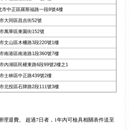
7臺北市中正區羅斯福路一段8號4樓
北市大同區昌吉街52號
北市萬華區東園街152號
北市文山區木柵路3段220號1樓
北市南港區南港路1段360號7樓
北市內湖區民權東路6段99號2樓之1
北市士林區中正路439號2樓
北市北投區石牌路2段111號3樓
理退費。 超過7日者，1年內可檢具相關表件送至