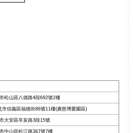
北市松山區八德路4段692號2樓
臺北市信義區福德街86號11樓(廣慈博愛園區)
北市大安區辛亥路3段15號
北市中山區松江路367號7樓