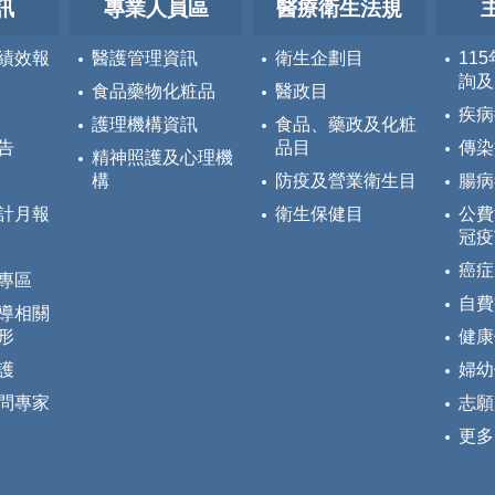
訊
專業人員區
醫療衛生法規
績效報
醫護管理資訊
衛生企劃目
11
詢及
食品藥物化粧品
醫政目
疾病
護理機構資訊
食品、藥政及化粧
告
品目
傳染
精神照護及心理機
構
防疫及營業衛生目
腸病
計月報
衛生保健目
公費
冠疫
癌症
專區
自費
導相關
形
健康
護
婦幼
問專家
志願
更多