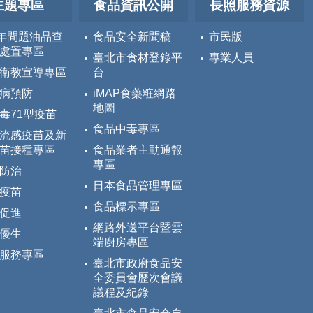
主題專區
食品資訊公開
長照服務資源
5年問題油品查
食品安全新聞稿
市民版
處置專區
臺北市食材登錄平
專業人員
衛教宣導專區
台
病預防
iMAP食藥粧網路
地圖
毒71型疫苗
食品中毒專區
流感疫苗及新
苗接種專區
食品業者主動通報
專區
防治
日本食品管理專區
疫苗
食品標示專區
促進
網路外送平台暨雲
優生
端廚房專區
服務專區
臺北市政府食品安
全委員會歷次會議
議程及紀錄