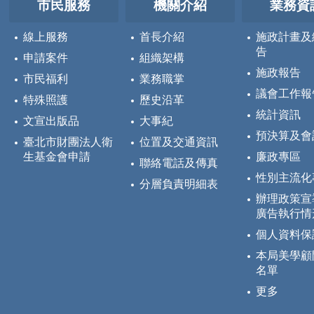
市民服務
機關介紹
業務資
線上服務
首長介紹
施政計畫及
告
申請案件
組織架構
施政報告
市民福利
業務職掌
議會工作報
特殊照護
歷史沿革
統計資訊
文宣出版品
大事紀
預決算及會
臺北市財團法人衛
位置及交通資訊
生基金會申請
廉政專區
聯絡電話及傳真
性別主流化
分層負責明細表
辦理政策宣
廣告執行情
個人資料保
本局美學顧
名單
更多