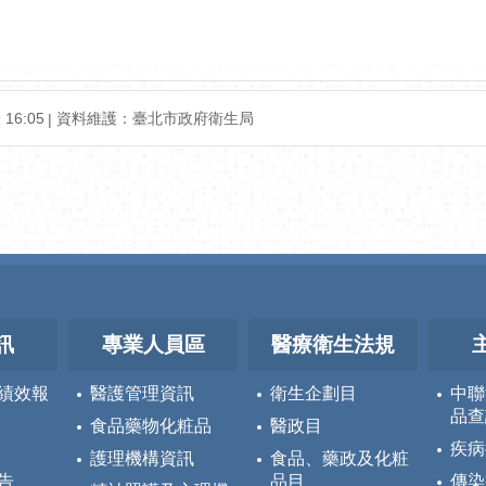
16:05
資料維護：臺北市政府衛生局
訊
專業人員區
醫療衛生法規
績效報
醫護管理資訊
衛生企劃目
中聯
品查
食品藥物化粧品
醫政目
疾病
護理機構資訊
食品、藥政及化粧
告
品目
傳染