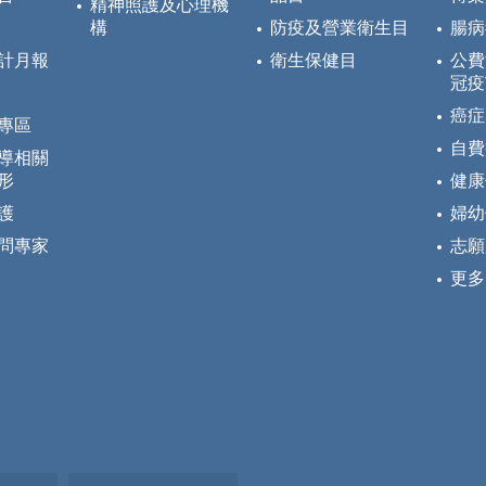
精神照護及心理機
構
防疫及營業衛生目
腸病
計月報
衛生保健目
公費
冠疫
癌症
專區
自費
導相關
形
健康
護
婦幼
問專家
志願
更多