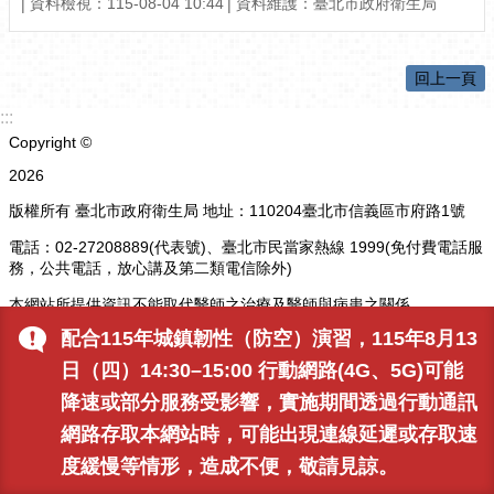
資料檢視：115-08-04 10:44
資料維護：臺北市政府衛生局
回上一頁
:::
Copyright ©
2026
版權所有 臺北市政府衛生局 地址：110204臺北市信義區市府路1號
電話：02-27208889(代表號)、臺北市民當家熱線 1999(免付費電話服
務，公共電話，放心講及第二類電信除外)
本網站所提供資訊不能取代醫師之治療及醫師與病患之關係
配合115年城鎮韌性（防空）演習，115年8月13
更新日期
115-08-11
日（四）14:30–15:00 行動網路(4G、5G)可能
瀏覽人次
2409
降速或部分服務受影響，實施期間透過行動通訊
網路存取本網站時，可能出現連線延遲或存取速
度緩慢等情形，造成不便，敬請見諒。