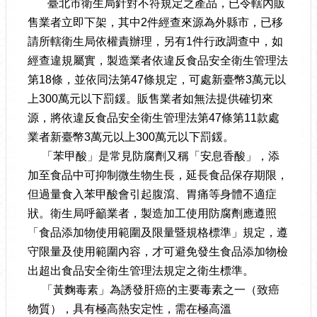
臺北市衛生局針對不符規定之產品，已令轄內販
售業者立即下架，其中2件經查來源為外縣市，已移
請所轄衛生局依權責辦理，另有1件行政調查中，如
經查違規屬實，製造業者依違反食品安全衛生管理法
第18條，並依同法第47條規定，可處新臺幣3萬元以
上300萬元以下罰鍰。販售業者如無法提供確切來
源，將依違反食品安全衛生管理法第47條第11款處
業者新臺幣3萬元以上300萬元以下罰鍰。
「苯甲酸」是常見防腐劑又稱「安息香酸」，添
加至食品中可抑制微生物生長，延長食品保存期限，
但過量食入苯甲酸會引起腹瀉、胃痛等身體不適症
狀。衛生局呼籲業者，製造加工使用防腐劑應遵照
「食品添加物使用範圍及限量暨規格標準」規定，遵
守限量及使用範圍內容，才可避免發生食品添加物檢
出超出食品安全衛生管理法規定之衛生標準。
「黃麴毒素」為誘發肝癌的主要毒素之一（致癌
物質），具有極高熱安定性，需在極高溫