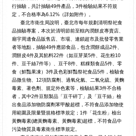
行抽驗，共計抽驗49件產品，3件檢驗結果不符規
定，不合格率為6.12%（詳如附件）。
臺北市衛生局說明，臺北市每年規劃清明祭祀食
品抽驗專案，本次於清明節前至轄內潤餅皮專賣店、
廟宇周邊食品販售店、市場、連鎖超市及批發零售業
者等地點，抽驗49件應節食品，包含潤餅成品2件、
潤餅皮4件及其餡料22件（如豆芽菜5件、花生粉10
件、豆干絲7件等）、豆干8件、糕粿類食品5件、零
食（鮮豔果凍）3件及色彩鮮豔祭祀食品5件，檢驗食
品微生物、12項防腐劑、過氧化氫、二氧化硫、黃麴
毒素、著色劑、規定外色素等，檢驗結果3件不合格
者，其中2件豆類製品「豆干碎丁」及「豆干絲」檢
出食品添加物防腐劑苯甲酸超標，不符食品添加物使
用範圍及限量暨規格標準規定；1件「花生粉」檢出
黃麴毒素(總黃麴毒素、黃麴毒素)超標，不符食品中
污染物質及毒素衛生標準規定。