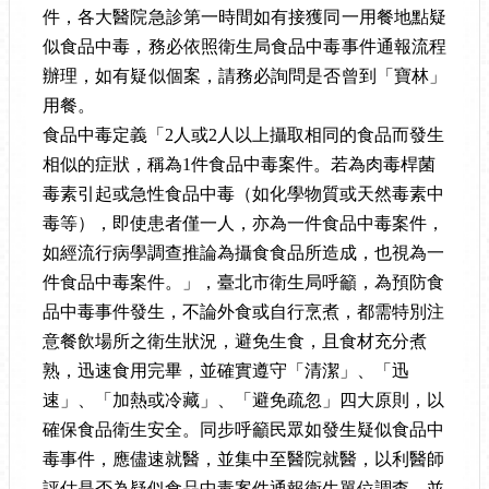
件，各大醫院急診第一時間如有接獲同一用餐地點疑
似食品中毒，務必依照衛生局食品中毒事件通報流程
辦理，如有疑似個案，請務必詢問是否曾到
「寶林」
用餐
。
食品中毒定義「
2
人或
2
人以上攝取相同的食品而發生
相似的症狀，稱為
1
件食品中毒案件。若為肉毒桿菌
毒素引起或急性食品中毒（如化學物質或天然毒素中
毒等），即使患者僅一人，亦為一件食品中毒案件，
如經流行病學調查推論為攝食食品所造成，也視為一
件食品中毒案件。」，臺北市衛生局呼籲，為預防食
品中毒事件發生，不論外食或自行烹煮，都需特別注
意餐飲場所之衛生狀況，避免生食，且食材充分煮
熟，迅速食用完畢，並確實遵守「清潔」、「迅
速」、「加熱或冷藏」、「避免疏忽」四大原則，以
確保食品衛生安全。同步呼籲民眾如發生疑似食品中
毒事件，應儘速就醫，並集中至醫院就醫，以利醫師
評估是否為疑似食品中毒案件通報衛生單位調查，並