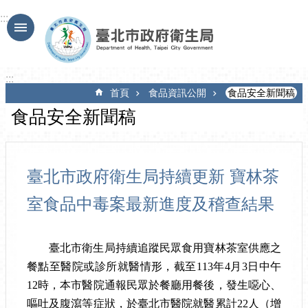
跳到主要內容區塊
:::
:::
首頁
食品資訊公開
食品安全新聞稿
食品安全新聞稿
臺北市政府衛生局持續更新 寶林茶
室食品中毒案最新進度及稽查結果
臺北市衛生局持續追蹤民眾食用寶林茶室供應之
餐點至醫院或診所就醫情形，截至
113
年
4
月
3
日中午
12
時，本市醫院通報民眾於餐廳用餐後，發生噁心、
嘔吐及腹瀉等症狀，於臺北市醫院就醫累計
22
人（增