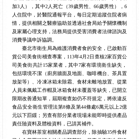
加
3
人），其中
2
人死亡（
39
歲男性、
66
歲男性），
6
人住院中，於醫院通報平台，每日定期追蹤住院者病
情，提供相關之醫療協助並透過社會局給予關懷機制
及家屬心理支持，法務局提供受害消費者法律諮詢及
消費爭議申訴協調。
臺北市衛生局為維護消費者食的安全，已啟動百
貨公司美食街稽查專案，
113
年
4
月
2
日查核
2
家百貨公
司美食街共計
15
家業者，其中
7
家有環境衛生缺失，
包括環境不潔（廚房牆面及地面、咖啡機台、茶具置
放架等）、冷凍冰箱未除霜、食材未離地放置、從業
人員未佩戴工作帽及冰箱食材未覆蓋等缺失，已開立
限期改善通知單，屆期複查如仍不符規定，將依違反
食品安全衛生管理法第
8
條及第
44
條處
6
萬元以上
2
億
元以下罰鍰；另查有部分業者現場未能即時提供產品
責任險資料及體檢資料，已請其補件。
在寶林茶室相關產品調查部分，除抽驗
35
件食材