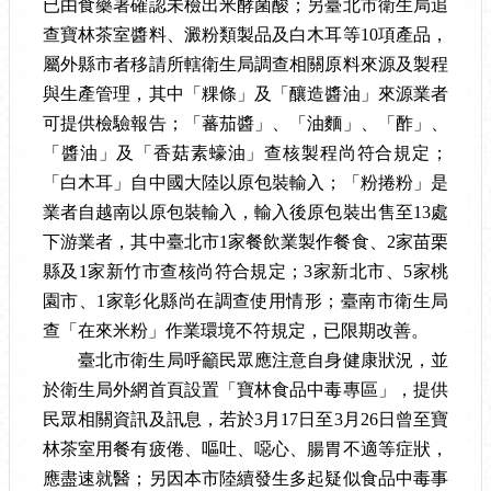
已由食藥署確認未檢出米酵菌酸；另臺北市衛生局追
查寶林茶室醬料、澱粉類製品及白木耳等
10
項產品，
屬外縣市者移請所轄衛生局調查相關原料來源及製程
與生產管理，其中
「
粿條
」
及
「
釀造醬油
」
來源業者
可提供檢驗報告
；「
蕃茄醬
」
、「
油麵
」
、「
酢
」
、
「
醬油
」
及
「
香菇素蠔油
」
查核製程尚符合規定；
「
白木耳
」
自中國大陸以原包裝輸入；
「
粉捲粉
」
是
業者自越南以原包裝輸入，輸入後原包裝出售至
13
處
下游業者，其中臺北市
1
家餐飲業製作餐食、
2
家苗栗
縣及
1
家新竹市查核尚符合規定；
3
家新北市、
5
家桃
園市、
1
家彰化縣尚在調查使用情形；臺南市衛生局
查
「
在來米粉
」
作業環境不符規定，已限期改善。
臺北市衛生局呼籲民眾應注意自身健康狀況，並
於衛生局外網首頁設置「寶林食品中毒專區」，提供
民眾相關資訊及訊息，若於
3
月
17
日至
3
月
26
日曾至寶
林茶室用餐有疲倦、嘔吐、噁心、腸胃不適等症狀，
應盡速就醫；另因本市陸續發生多起疑似食品中毒事