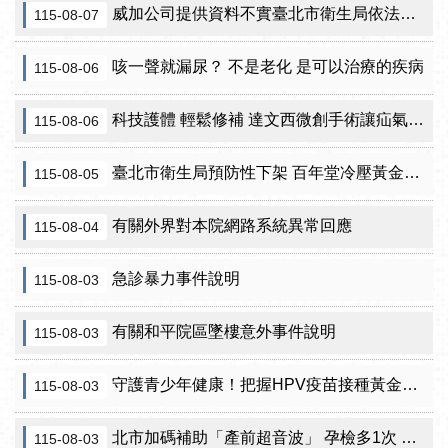
威加公司提供資料不實臺北市衛生局依法重罰300萬元 續查苦茶油及原料下游
115-08-07
咳一聲就漏尿？ 不是老化 是可以治療的疾病
115-08-06
科技護體 輕鬆修補 達文西微創手術讓疝氣治療更精準
115-08-06
臺北市衛生局預防性下架 百年堂冷壓黃金苦茶油產品
115-08-05
有關外界對本院網路系統異常回應
115-08-04
急診暴力事件說明
115-08-03
有關和平院區墜樓意外事件說明
115-08-03
守護青少年健康！把握HPV疫苗接種黃金期 臺北市提供校園設站及98家合約院所接種服務
115-08-03
北市加碼補助「產前超音波」 孕檢多1次 準媽咪「超」安心！
115-08-03