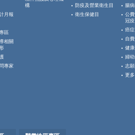
構
防疫及營業衛生目
腸病
計月報
衛生保健目
公費
冠疫
癌症
專區
自費
導相關
形
健康
護
婦幼
問專家
志願
更多