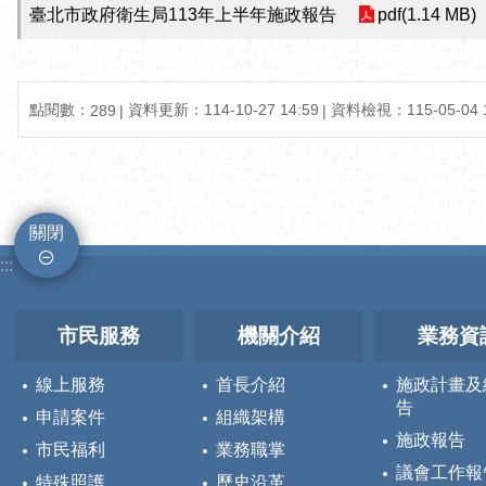
臺北市政府衛生局113年上半年施政報告
pdf(1.14 MB)
點閱數：
資料更新：114-10-27 14:59
資料檢視：115-05-04 1
289
關閉
:::
市民服務
機關介紹
業務資
線上服務
首長介紹
施政計畫及
告
申請案件
組織架構
施政報告
市民福利
業務職掌
議會工作報
特殊照護
歷史沿革