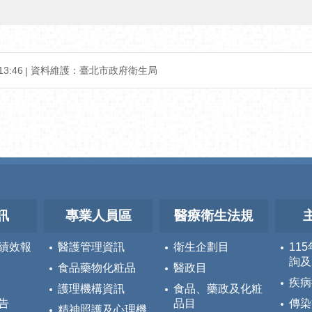
3:46
資料維護：臺北市政府衛生局
訊
專業人員區
醫療衛生法規
績效報
醫護管理資訊
衛生企劃目
11
詢及
食品藥物化粧品
醫政目
疾病
護理機構資訊
食品、藥政及化粧
告
品目
傳染
精神照護及心理機