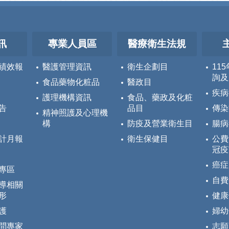
訊
專業人員區
醫療衛生法規
績效報
醫護管理資訊
衛生企劃目
11
詢及
食品藥物化粧品
醫政目
疾病
護理機構資訊
食品、藥政及化粧
告
品目
傳染
精神照護及心理機
構
防疫及營業衛生目
腸病
計月報
衛生保健目
公費
冠疫
癌症
專區
自費
導相關
形
健康
護
婦幼
問專家
志願