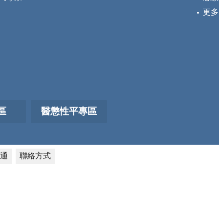
更多
區
醫懲性平專區
通
聯絡方式