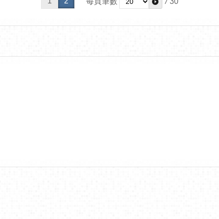
1
2
每頁筆數
/
30