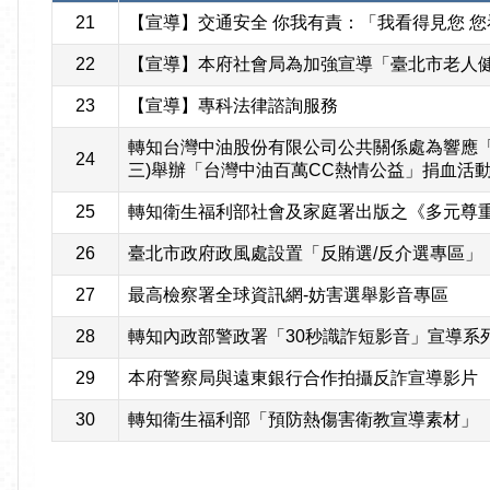
21
【宣導】交通安全 你我有責：「我看得見您 您看得見
22
【宣導】本府社會局為加強宣導「臺北市老人
23
【宣導】專科法律諮詢服務
轉知台灣中油股份有限公司公共關係處為響應「熱
24
三)舉辦「台灣中油百萬CC熱情公益」捐血活
25
轉知衛生福利部社會及家庭署出版之《多元尊
26
臺北市政府政風處設置「反賄選/反介選專區」
27
最高檢察署全球資訊網-妨害選舉影音專區
28
轉知內政部警政署「30秒識詐短影音」宣導系
29
本府警察局與遠東銀行合作拍攝反詐宣導影片
30
轉知衛生福利部「預防熱傷害衛教宣導素材」