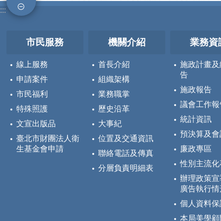
:::
市民服務
機關介紹
業務資
線上服務
首長介紹
施政計畫及
告
申請案件
組織架構
施政報告
市民福利
業務職掌
議會工作報
特殊照護
歷史沿革
統計資訊
文宣出版品
大事紀
預決算及會
臺北市財團法人衛
位置及交通資訊
生基金會申請
廉政專區
聯絡電話及傳真
性別主流化
分層負責明細表
辦理政策宣
廣告執行情
個人資料保
本局美學顧