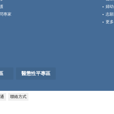
護
婦幼
問專家
志願
更多
區
醫懲性平專區
通
聯絡方式