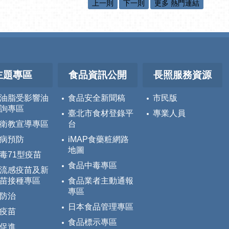
上一則
下一則
更多 熱門連結
主題專區
食品資訊公開
長照服務資源
油脂受影響油
食品安全新聞稿
市民版
詢專區
臺北市食材登錄平
專業人員
衛教宣導專區
台
病預防
iMAP食藥粧網路
地圖
毒71型疫苗
食品中毒專區
流感疫苗及新
苗接種專區
食品業者主動通報
專區
防治
日本食品管理專區
疫苗
食品標示專區
促進