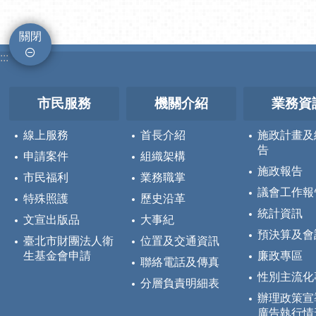
關閉
:::
市民服務
機關介紹
業務資
線上服務
首長介紹
施政計畫及
告
申請案件
組織架構
施政報告
市民福利
業務職掌
議會工作報
特殊照護
歷史沿革
統計資訊
文宣出版品
大事紀
預決算及會
臺北市財團法人衛
位置及交通資訊
生基金會申請
廉政專區
聯絡電話及傳真
性別主流化
分層負責明細表
辦理政策宣
廣告執行情