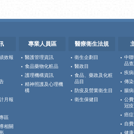
訊
專業人員區
醫療衛生法規
績效報
醫護管理資訊
衛生企劃目
中聯
品查
食品藥物化粧品
醫政目
疾病
護理機構資訊
食品、藥政及化粧
告
品目
傳染
精神照護及心理機
構
防疫及營業衛生目
腸病
計月報
衛生保健目
公費
冠疫
癌症
專區
自費
導相關
形
健康