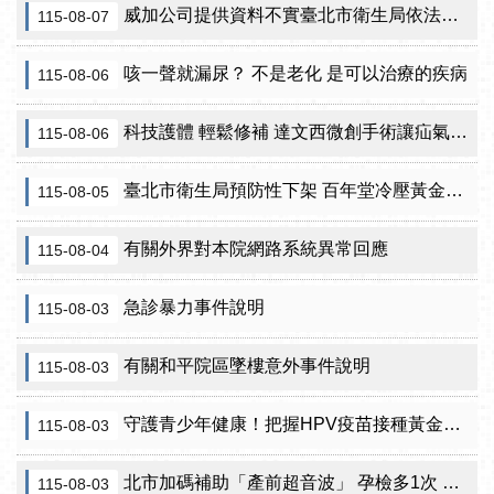
威加公司提供資料不實臺北市衛生局依法重罰300萬元 續查苦茶油及原料下游
115-08-07
咳一聲就漏尿？ 不是老化 是可以治療的疾病
115-08-06
科技護體 輕鬆修補 達文西微創手術讓疝氣治療更精準
115-08-06
臺北市衛生局預防性下架 百年堂冷壓黃金苦茶油產品
115-08-05
有關外界對本院網路系統異常回應
115-08-04
急診暴力事件說明
115-08-03
有關和平院區墜樓意外事件說明
115-08-03
守護青少年健康！把握HPV疫苗接種黃金期 臺北市提供校園設站及98家合約院所接種服務
115-08-03
北市加碼補助「產前超音波」 孕檢多1次 準媽咪「超」安心！
115-08-03