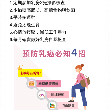
1.定期參加乳房X光攝影檢查
2.少攝取高脂肪、高糖食物與飲酒
3.平時多運動
4.避免太晚生育
5.心情放輕鬆，減低工作壓力
6.每月確實做好乳房自我檢查