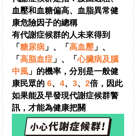
血壓和血糖偏高、血脂異常健
康危險因子的總稱
有代謝症候群的人未來得到
「
糖尿病
」、「
高血壓
」、
「
高脂血症
」、「
心臟病及腦
中風
」的機率，分別是一般健
康民眾的
6
、
4
、
3
、
2
倍，因此
如果能及早發現代謝症候群警
訊，才能為健康把關