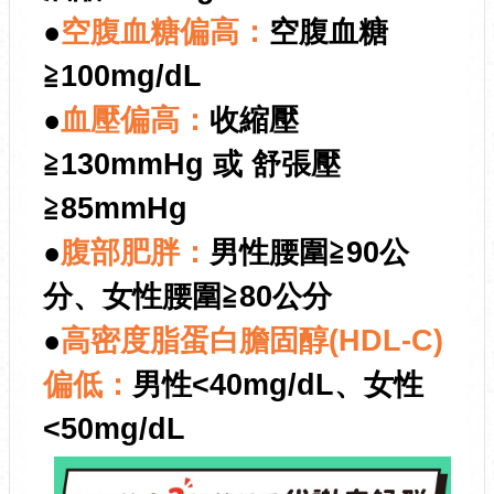
●
空腹血糖偏高：
空腹血糖
≧100mg/dL
●
血壓偏高：
收縮壓
≧130mmHg 或 舒張壓
≧85mmHg
●
腹部肥胖：
男性腰圍≧90公
分、女性腰圍≧80公分
●
高密度脂蛋白膽固醇(HDL-C)
偏低：
男性<40mg/dL、女性
<50mg/dL