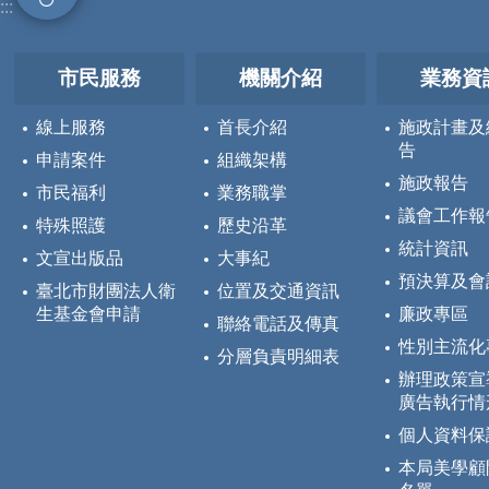
:::
市民服務
機關介紹
業務資
線上服務
首長介紹
施政計畫及
告
申請案件
組織架構
施政報告
市民福利
業務職掌
議會工作報
特殊照護
歷史沿革
統計資訊
文宣出版品
大事紀
預決算及會
臺北市財團法人衛
位置及交通資訊
生基金會申請
廉政專區
聯絡電話及傳真
性別主流化
分層負責明細表
辦理政策宣
廣告執行情
個人資料保
本局美學顧