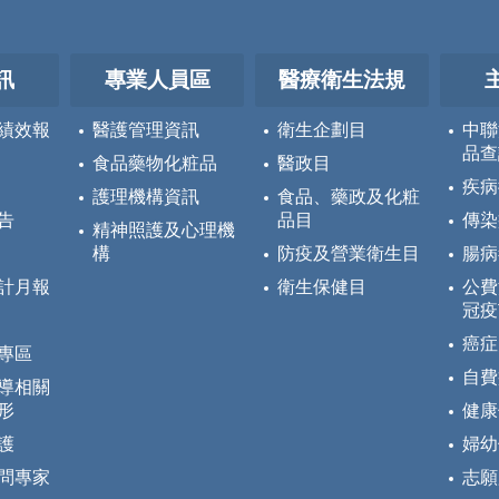
訊
專業人員區
醫療衛生法規
績效報
醫護管理資訊
衛生企劃目
中聯
品查
食品藥物化粧品
醫政目
疾病
護理機構資訊
食品、藥政及化粧
告
品目
傳染
精神照護及心理機
構
防疫及營業衛生目
腸病
計月報
衛生保健目
公費
冠疫
癌症
專區
自費
導相關
形
健康
護
婦幼
問專家
志願