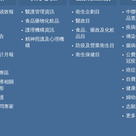
績效報
醫護管理資訊
衛生企劃目
中聯
品查
食品藥物化粧品
醫政目
疾病
護理機構資訊
食品、藥政及化粧
告
品目
傳染
精神照護及心理機
構
防疫及營業衛生目
腸病
計月報
衛生保健目
公費
冠疫
癌症
專區
自費
導相關
形
健康
護
婦幼
問專家
志願
更多