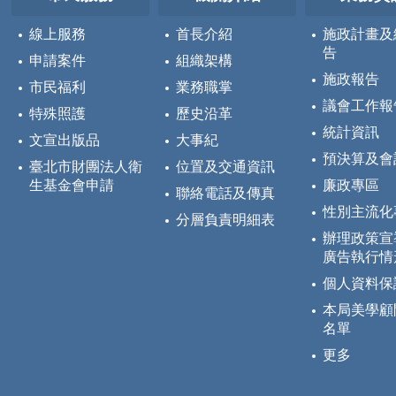
線上服務
首長介紹
施政計畫及
告
申請案件
組織架構
施政報告
市民福利
業務職掌
議會工作報
特殊照護
歷史沿革
統計資訊
文宣出版品
大事紀
預決算及會
臺北市財團法人衛
位置及交通資訊
生基金會申請
廉政專區
聯絡電話及傳真
性別主流化
分層負責明細表
辦理政策宣
廣告執行情
個人資料保
本局美學顧
名單
更多