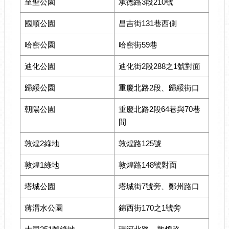
至聖公園
承德路3段210號
國順公園
昌吉街131巷西側
哈密公園
哈密街59巷
迪化公園
迪化街2段288之1號對面
歸綏公園
重慶北路2段、歸綏街口
朝陽公園
重慶北路2段64巷與70巷
間
敦煌2綠地
敦煌路125號
敦煌1綠地
敦煌路148號對面
塔城公園
塔城街7號旁、鄭州路口
蔣渭水公園
錦西街170之1號旁