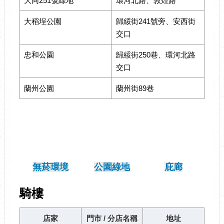
大同251號綠地
環河北路、敦煌路
大稻埕公園
歸綏街241號旁、安西街
交口
忠和公園
歸綏街250巷、環河北路
交口
蘭州公園
蘭州街89巷
無菸環境
公園綠地
庇廊
騎樓
店家
門市 / 分店名稱
地址