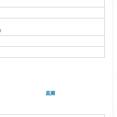
道）
庇廊