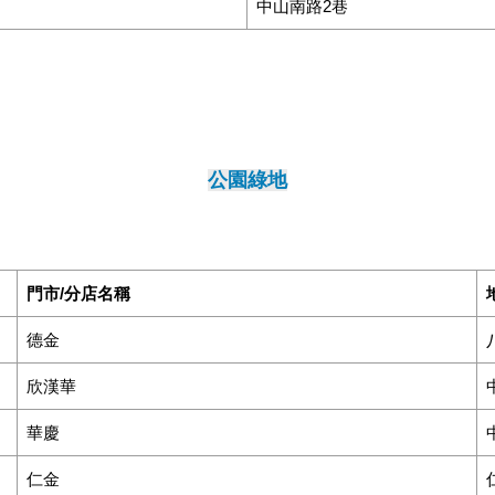
中山南路2巷
公園綠地
門市/分店名稱
德金
欣漢華
華慶
仁金