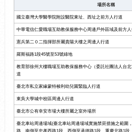
場所名稱
國立臺灣大學醫學院附設醫院東址、西址之前方人行道
中華電信仁愛職場互助教保服務中心周邊戶外區域及前方人
憲兵第二０二指揮部所屬貴陽大樓之周邊人行道
羅斯福路1段45號至53號綠地
教育部徐州大樓職場互助教保服務中心（委託社團法人台北
道
臺北市私立家緣蒙特梭利幼兒園緊臨人行道
東吳大學城中校區周邊人行道
臺北市公有幸安市場大樓所屬之室外場所
臺北車站周邊場域(臺北車站周邊場域實施禁菸措施之範圍
路、南側至忠孝西路1段、西側至承德路1段、重慶北路1段