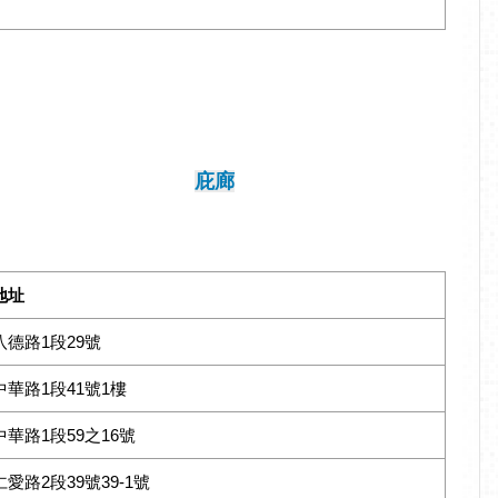
庇廊
地址
八德路1段29號
中華路1段41號1樓
中華路1段59之16號
仁愛路2段39號39-1號