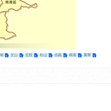
湖
‧
文山
‧
北投
‧
松山
‧
信義
‧
南港
‧
萬華