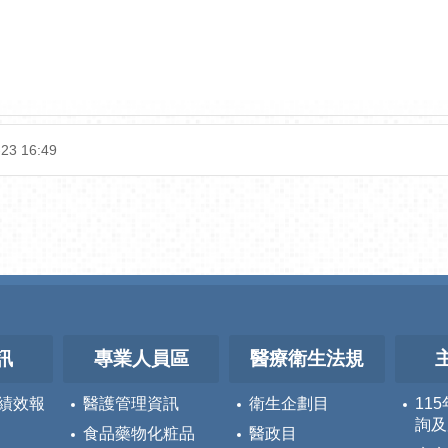
-23 16:49
訊
專業人員區
醫療衛生法規
績效報
醫護管理資訊
衛生企劃目
11
詢及
食品藥物化粧品
醫政目