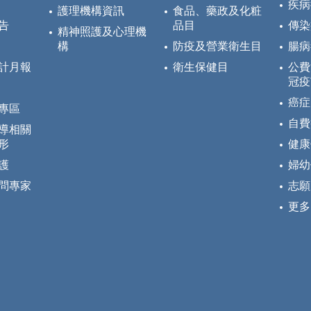
疾病
護理機構資訊
食品、藥政及化粧
告
品目
傳染
精神照護及心理機
構
防疫及營業衛生目
腸病
計月報
衛生保健目
公費
冠疫
癌症
專區
自費
導相關
形
健康
護
婦幼
問專家
志願
更多