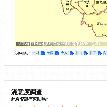
文字連結：
士林
‧
大同
‧
大安
‧
中山
‧
中正
‧
內
滿意度調查
此頁資訊有幫助嗎?