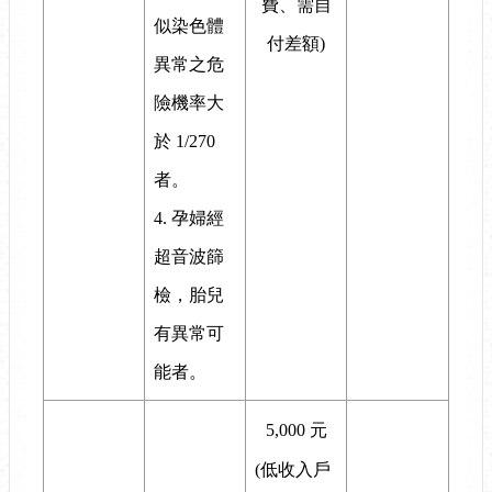
費、需自
似染色體
付差額)
異常之危
險機率大
於 1/270
者。
4. 孕婦經
超音波篩
檢，胎兒
有異常可
能者。
5,000 元
(低收入戶