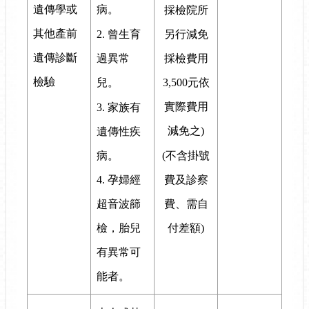
病。
遺傳學或
採檢院所
其他產前
2. 曾生育
另行減免
遺傳診斷
過異常
採檢費用
檢驗
兒。
3,500元依
實際費用
3. 家族有
減免之)
遺傳性疾
病。
(不含掛號
費及診察
4. 孕婦經
費、需自
超音波篩
付差額)
檢，胎兒
有異常可
能者。