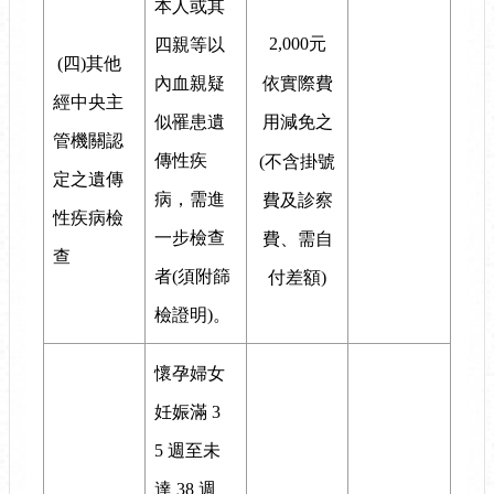
本人或其
2,000元
四親等以
(四)其他
依實際費
內血親疑
經中央主
用減免之
似罹患遺
管機關認
傳性疾
(不含掛號
定之遺傳
病，需進
費及診察
性疾病檢
一步檢查
費、需自
查
者(須附篩
付差額)
檢證明)。
懷孕婦女
妊娠滿 3
5 週至未
達 38 週