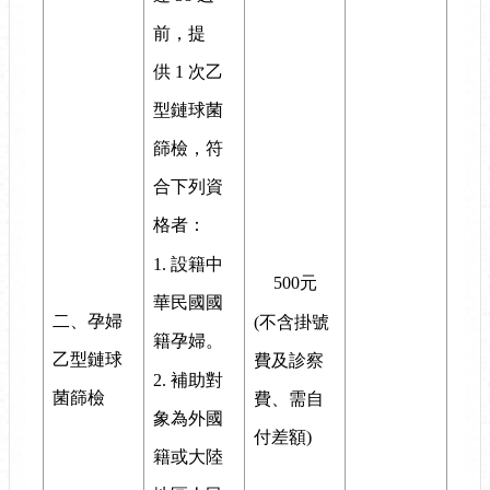
前，提
供 1 次乙
型鏈球菌
篩檢，符
合下列資
格者：
1. 設籍中
500元
華民國國
二、孕婦
(不含掛號
籍孕婦。
乙型鏈球
費及診察
2. 補助對
菌篩檢
費、需自
象為外國
付差額)
籍或大陸