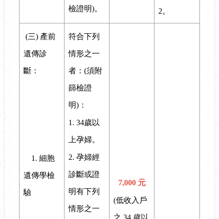
檢證明)。
2。
(三) 產前
符合下列
遺傳診
情形之一
斷：
者：(須附
篩檢證
明)：
1. 34歲以
上孕婦。
2. 孕婦經
1. 細胞
診斷或證
遺傳學檢
7,000 元
明有下列
驗
(低收入戶
情形之一
之 34 歲以