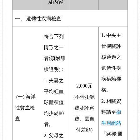
及內容
一、 遺傳性疾病檢查
1. 中央主
符合下列
管機關評
情形之一
核通過之
者(須附篩
遺傳性疾
檢證明)：
病檢驗機
1. 夫妻之
2,000元
構。
平均紅血
(一) 海洋
(不含掛號
2.
相關資
球體積值
性貧血檢
費及診察
料請至
衛
均少於80
查
費、需自
生局網站
者。
付差額)
「路徑:醫
2. 父母之