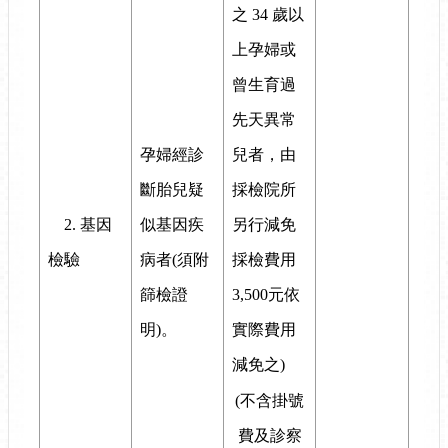
之 34 歲以
上孕婦或
曾生育過
先天異常
兒者，由
孕婦經診
採檢院所
斷胎兒疑
另行減免
2. 基因
似基因疾
採檢費用
檢驗
病者(須附
3,500元依
篩檢證
實際費用
明)。
減免之)
(不含掛號
費及診察